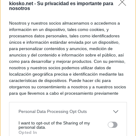
kiosko.net -
Su privacidad es importante para
nosotros
Nosotros y nuestros socios almacenamos o accedemos a
información en un dispositivo, tales como cookies, y
procesamos datos personales, tales como identificadores
únicos e información estándar enviada por un dispositivo,
para personalizar contenidos y anuncios, medición de
anuncios y del contenido e información sobre el público, así
como para desarrollar y mejorar productos. Con su permiso,
nosotros y nuestros socios podemos utilizar datos de
localización geográfica precisa e identificación mediante las
características de dispositivos. Puede hacer clic para
otorgarnos su consentimiento a nosotros y a nuestros socios
para que llevemos a cabo el procesamiento previamente
descrito. De forma alternativa, puede acceder a información
más detallada y cambiar sus preferencias antes de otorgar o
Personal Data Processing Opt Outs
negar su consentimiento. Tenga en cuenta que algún
procesamiento de sus datos personales puede no requerir
I want to opt-out of the Sharing of my
de su consentimiento, pero usted tiene el derecho de
personal data.
rechazar tal procesamiento. Sus preferencias se aplicarán
Opted In