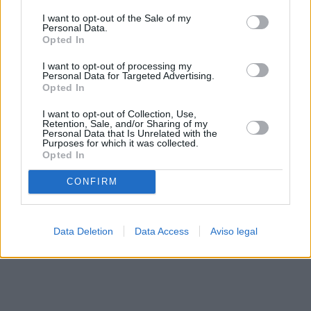
solo a este sitio web. Puede cambiar sus preferencias en
I want to opt-out of the Sale of my
cualquier momento entrando de nuevo en este sitio web o
Personal Data.
visitando nuestra política de privacidad.
Opted In
I want to opt-out of processing my
Personal Data for Targeted Advertising.
Opted In
I want to opt-out of Collection, Use,
Retention, Sale, and/or Sharing of my
Personal Data that Is Unrelated with the
Purposes for which it was collected.
Opted In
CONFIRM
Data Deletion
Data Access
Aviso legal