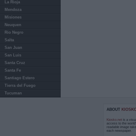
La Rioja
Mendoza
Misiones
Neuquen
Rio Negro
Salta
San Juan
San Luis
Santa Cruz
Santa Fe
Santiago Estero
Tierra del Fuego
Tucuman
ABOUT
KIOSK
Kiosko.net
is a visu
access to the world
readable image take
each newspaper.