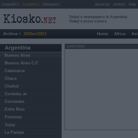
[ español ]
[ english ]
[ français ]
about us
contact
help
Today's newspapers in Argentina
Today's press covers
Archive
26/Dec/2013
Home
Africa
Asi
publicidad
Argentina
Buenos Aires
Buenos Aires C.F.
Catamarca
Chaco
Chubut
Cordoba_ar
Corrientes
Entre Rios
Formosa
Jujuy
La Pampa