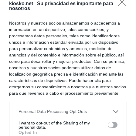
kiosko.net -
Su privacidad es importante para
nosotros
© Kiosko.net
Terms and Conditions
Privacy and Cookies
Nosotros y nuestros socios almacenamos o accedemos a
información en un dispositivo, tales como cookies, y
procesamos datos personales, tales como identificadores
únicos e información estándar enviada por un dispositivo,
para personalizar contenidos y anuncios, medición de
anuncios y del contenido e información sobre el público, así
como para desarrollar y mejorar productos. Con su permiso,
nosotros y nuestros socios podemos utilizar datos de
localización geográfica precisa e identificación mediante las
características de dispositivos. Puede hacer clic para
otorgarnos su consentimiento a nosotros y a nuestros socios
para que llevemos a cabo el procesamiento previamente
descrito. De forma alternativa, puede acceder a información
más detallada y cambiar sus preferencias antes de otorgar o
Personal Data Processing Opt Outs
negar su consentimiento. Tenga en cuenta que algún
procesamiento de sus datos personales puede no requerir
I want to opt-out of the Sharing of my
de su consentimiento, pero usted tiene el derecho de
personal data.
rechazar tal procesamiento. Sus preferencias se aplicarán
Opted In