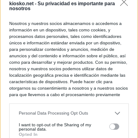
kiosko.net -
Su privacidad es importante para
nosotros
Nosotros y nuestros socios almacenamos o accedemos a
información en un dispositivo, tales como cookies, y
procesamos datos personales, tales como identificadores
únicos e información estándar enviada por un dispositivo,
para personalizar contenidos y anuncios, medición de
anuncios y del contenido e información sobre el público, así
como para desarrollar y mejorar productos. Con su permiso,
nosotros y nuestros socios podemos utilizar datos de
localización geográfica precisa e identificación mediante las
características de dispositivos. Puede hacer clic para
otorgarnos su consentimiento a nosotros y a nuestros socios
para que llevemos a cabo el procesamiento previamente
descrito. De forma alternativa, puede acceder a información
más detallada y cambiar sus preferencias antes de otorgar o
Personal Data Processing Opt Outs
negar su consentimiento. Tenga en cuenta que algún
procesamiento de sus datos personales puede no requerir
I want to opt-out of the Sharing of my
de su consentimiento, pero usted tiene el derecho de
personal data.
rechazar tal procesamiento. Sus preferencias se aplicarán
Opted In