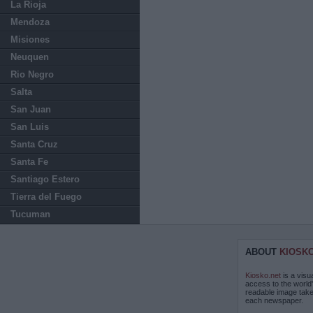
La Rioja
Mendoza
Misiones
Neuquen
Rio Negro
Salta
San Juan
San Luis
Santa Cruz
Santa Fe
Santiago Estero
Tierra del Fuego
Tucuman
ABOUT
KIOSK
Kiosko.net
is a visu
access to the world
readable image take
each newspaper.