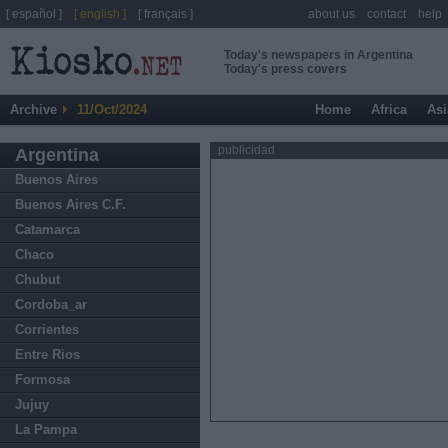
[ español ]
[ english ]
[ français ]
about us
contact
help
Today's newspapers in Argentina
Today's press covers
Archive
11/Oct/2024
Home
Africa
Asi
publicidad
Argentina
Buenos Aires
Buenos Aires C.F.
Catamarca
Chaco
Chubut
Cordoba_ar
Corrientes
Entre Rios
Formosa
Jujuy
La Pampa