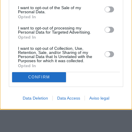
solo a este sitio web. Puede cambiar sus preferencias en
I want to opt-out of the Sale of my
cualquier momento entrando de nuevo en este sitio web o
Personal Data.
visitando nuestra política de privacidad.
Opted In
I want to opt-out of processing my
Personal Data for Targeted Advertising.
Opted In
I want to opt-out of Collection, Use,
Retention, Sale, and/or Sharing of my
Personal Data that Is Unrelated with the
Purposes for which it was collected.
Opted In
CONFIRM
Data Deletion
Data Access
Aviso legal