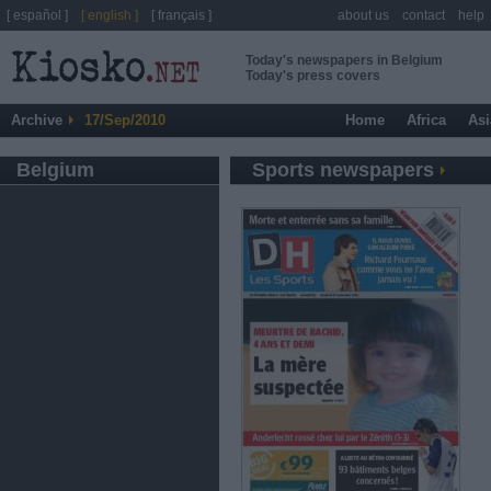
[ español ]
[ english ]
[ français ]
about us
contact
help
Today's newspapers in Belgium
Today's press covers
Archive
17/Sep/2010
Home
Africa
Asi
Belgium
Sports newspapers