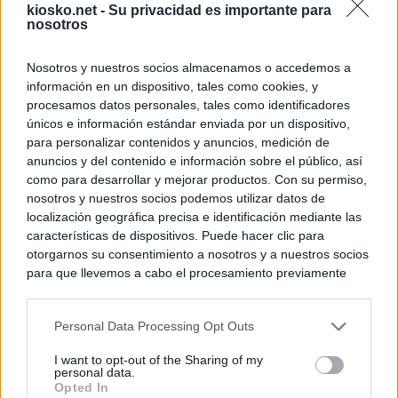
kiosko.net -
Su privacidad es importante para
nosotros
Nosotros y nuestros socios almacenamos o accedemos a
información en un dispositivo, tales como cookies, y
procesamos datos personales, tales como identificadores
únicos e información estándar enviada por un dispositivo,
para personalizar contenidos y anuncios, medición de
anuncios y del contenido e información sobre el público, así
como para desarrollar y mejorar productos. Con su permiso,
nosotros y nuestros socios podemos utilizar datos de
localización geográfica precisa e identificación mediante las
características de dispositivos. Puede hacer clic para
otorgarnos su consentimiento a nosotros y a nuestros socios
para que llevemos a cabo el procesamiento previamente
descrito. De forma alternativa, puede acceder a información
más detallada y cambiar sus preferencias antes de otorgar o
Personal Data Processing Opt Outs
negar su consentimiento. Tenga en cuenta que algún
procesamiento de sus datos personales puede no requerir
I want to opt-out of the Sharing of my
de su consentimiento, pero usted tiene el derecho de
personal data.
rechazar tal procesamiento. Sus preferencias se aplicarán
Opted In