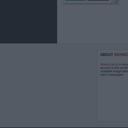
ABOUT
KIOSK
Kiosko.net
is a visu
access to the world
readable image take
each newspaper.