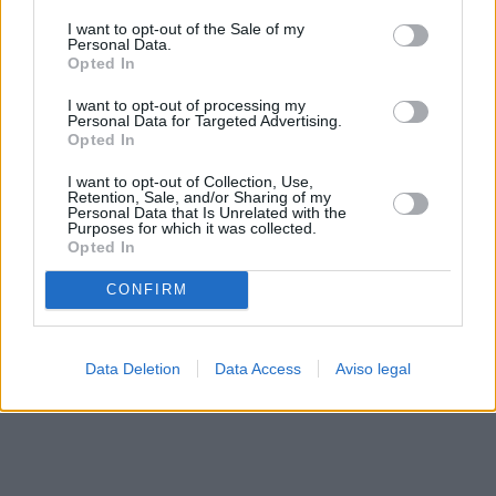
solo a este sitio web. Puede cambiar sus preferencias en
I want to opt-out of the Sale of my
cualquier momento entrando de nuevo en este sitio web o
Personal Data.
visitando nuestra política de privacidad.
Opted In
I want to opt-out of processing my
Personal Data for Targeted Advertising.
Opted In
I want to opt-out of Collection, Use,
Retention, Sale, and/or Sharing of my
Personal Data that Is Unrelated with the
Purposes for which it was collected.
Opted In
CONFIRM
Data Deletion
Data Access
Aviso legal