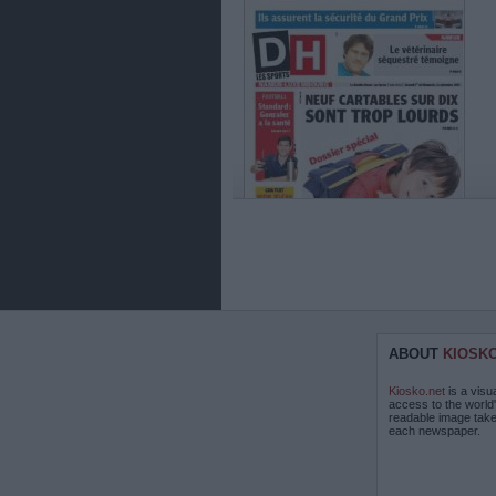
ABOUT
KIOSK
Kiosko.net
is a visu
access to the world
readable image take
each newspaper.