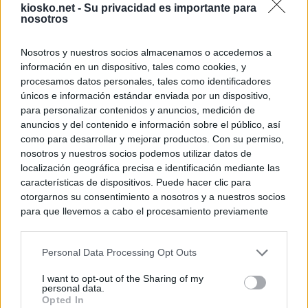
kiosko.net -
Su privacidad es importante para
nosotros
Nosotros y nuestros socios almacenamos o accedemos a
información en un dispositivo, tales como cookies, y
procesamos datos personales, tales como identificadores
únicos e información estándar enviada por un dispositivo,
para personalizar contenidos y anuncios, medición de
anuncios y del contenido e información sobre el público, así
como para desarrollar y mejorar productos. Con su permiso,
nosotros y nuestros socios podemos utilizar datos de
localización geográfica precisa e identificación mediante las
características de dispositivos. Puede hacer clic para
otorgarnos su consentimiento a nosotros y a nuestros socios
para que llevemos a cabo el procesamiento previamente
descrito. De forma alternativa, puede acceder a información
más detallada y cambiar sus preferencias antes de otorgar o
Personal Data Processing Opt Outs
negar su consentimiento. Tenga en cuenta que algún
procesamiento de sus datos personales puede no requerir
I want to opt-out of the Sharing of my
de su consentimiento, pero usted tiene el derecho de
personal data.
rechazar tal procesamiento. Sus preferencias se aplicarán
Opted In