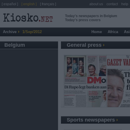
[ español ]
[ english ]
[ français ]
about us
contact
help
Today's newspapers in Belgium
Today's press covers
Archive
1/Sep/2012
Home
Africa
Asi
Belgium
General press
Sports newspapers