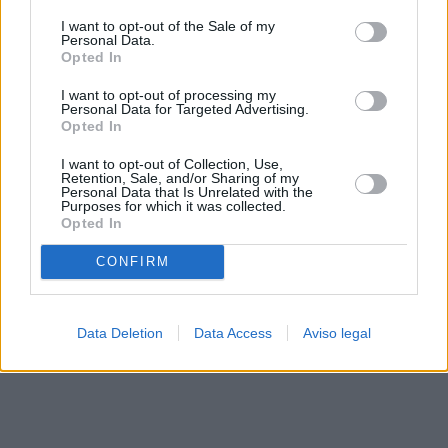
solo a este sitio web. Puede cambiar sus preferencias en
I want to opt-out of the Sale of my
cualquier momento entrando de nuevo en este sitio web o
Personal Data.
visitando nuestra política de privacidad.
Opted In
I want to opt-out of processing my
Personal Data for Targeted Advertising.
Opted In
I want to opt-out of Collection, Use,
Retention, Sale, and/or Sharing of my
Personal Data that Is Unrelated with the
Purposes for which it was collected.
Opted In
CONFIRM
Data Deletion
Data Access
Aviso legal