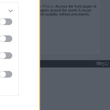
do nuestra
Kiosko.net for iPhone.
Access the front pages of
major newspapers around the world. A visual
experience and usability without precedents.