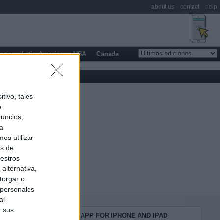
about us
contact
help
rope
Latin America
USA
Canada
tivo, tales
e
nuncios,
ra
os utilizar
as de
uestros
alternativa,
torgar o
 personales
al
r sus
KIOSKO.NET APP FOR IPHONE AND IPAD