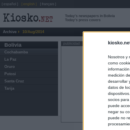
[ español ]
[ english ]
[ français ]
Today's newspapers in Bolivia
Today's press covers
Archive
10/Aug/2014
kiosko.ne
publicidad
Bolivia
Cochabamba
Nosotros y 
La Paz
como cookie
Oruro
información
Potosi
medición de
Santa Cruz
desarrollar
datos de loc
Tarija
dispositivo
socios para
puede acced
negar su co
puede no re
procesamien
ABOUT
KIOSK