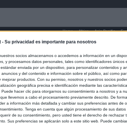
Home
Africa
Asia-Pacific
Eu
t -
Su privacidad es importante para nosotros
Tarija
nuestros socios almacenamos o accedemos a información en un disposi
s, y procesamos datos personales, tales como identificadores únicos 
 estándar enviada por un dispositivo, para personalizar contenidos y a
 anuncios y del contenido e información sobre el público, así como pa
 y mejorar productos. Con su permiso, nosotros y nuestros socios podem
alización geográfica precisa e identificación mediante las característic
s. Puede hacer clic para otorgarnos su consentimiento a nosotros y a n
 que llevemos a cabo el procesamiento previamente descrito. De forma 
er a información más detallada y cambiar sus preferencias antes de o
nsentimiento. Tenga en cuenta que algún procesamiento de sus datos
querir de su consentimiento, pero usted tiene el derecho de rechazar t
to. Sus preferencias se aplicarán solo a este sitio web. Puede cambia
O.NET