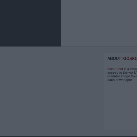
ABOUT
KIOSK
Kiosko.net
is a visu
access to the world
readable image take
each newspaper.