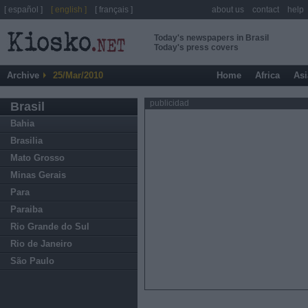
[ español ]
[ english ]
[ français ]
about us
contact
help
Today's newspapers in Brasil
Today's press covers
Archive
25/Mar/2010
Home
Africa
Asi
publicidad
Brasil
Bahia
Brasilia
Mato Grosso
Minas Gerais
Para
Paraiba
Rio Grande do Sul
Rio de Janeiro
São Paulo