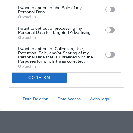
solo a este sitio web. Puede cambiar sus preferencias en
I want to opt-out of the Sale of my
cualquier momento entrando de nuevo en este sitio web o
Personal Data.
visitando nuestra política de privacidad.
Opted In
I want to opt-out of processing my
Personal Data for Targeted Advertising.
Opted In
I want to opt-out of Collection, Use,
Retention, Sale, and/or Sharing of my
Personal Data that Is Unrelated with the
Purposes for which it was collected.
Opted In
CONFIRM
Data Deletion
Data Access
Aviso legal