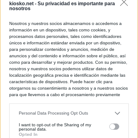
kiosko.net -
Su privacidad es importante para
nosotros
Nosotros y nuestros socios almacenamos o accedemos a
información en un dispositivo, tales como cookies, y
procesamos datos personales, tales como identificadores
únicos e información estándar enviada por un dispositivo,
para personalizar contenidos y anuncios, medición de
anuncios y del contenido e información sobre el público, así
como para desarrollar y mejorar productos. Con su permiso,
nosotros y nuestros socios podemos utilizar datos de
localización geográfica precisa e identificación mediante las
características de dispositivos. Puede hacer clic para
otorgarnos su consentimiento a nosotros y a nuestros socios
para que llevemos a cabo el procesamiento previamente
descrito. De forma alternativa, puede acceder a información
más detallada y cambiar sus preferencias antes de otorgar o
Personal Data Processing Opt Outs
negar su consentimiento. Tenga en cuenta que algún
procesamiento de sus datos personales puede no requerir
I want to opt-out of the Sharing of my
de su consentimiento, pero usted tiene el derecho de
personal data.
rechazar tal procesamiento. Sus preferencias se aplicarán
Opted In