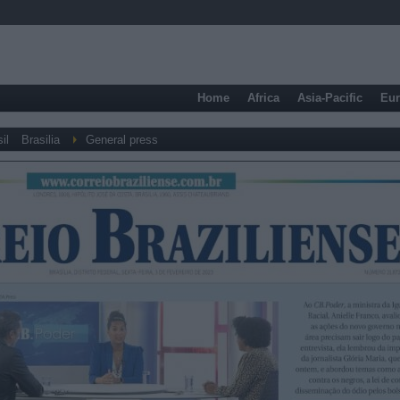
Home
Africa
Asia-Pacific
Eu
il
Brasilia
General press