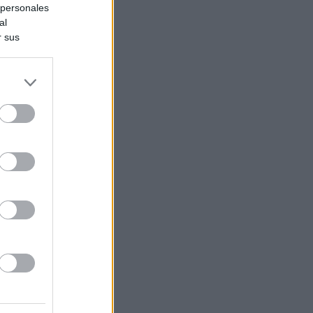
 personales
al
r sus
do nuestra