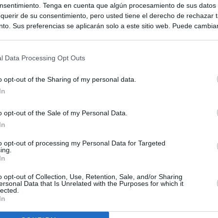
nsentimiento. Tenga en cuenta que algún procesamiento de sus datos
querir de su consentimiento, pero usted tiene el derecho de rechazar t
to. Sus preferencias se aplicarán solo a este sitio web. Puede cambia
s en cualquier momento entrando de nuevo en este sitio web o visitan
privacidad.
l Data Processing Opt Outs
o opt-out of the Sharing of my personal data.
In
o opt-out of the Sale of my Personal Data.
In
to opt-out of processing my Personal Data for Targeted
ing.
In
o opt-out of Collection, Use, Retention, Sale, and/or Sharing
ersonal Data that Is Unrelated with the Purposes for which it
lected.
In