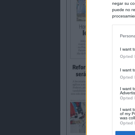
negar su co
puede no re
procesamien
preferencia
política de 
Persona
I want t
Opted 
I want t
Opted 
I want 
Advertis
Opted 
I want t
of my P
was col
Opted 