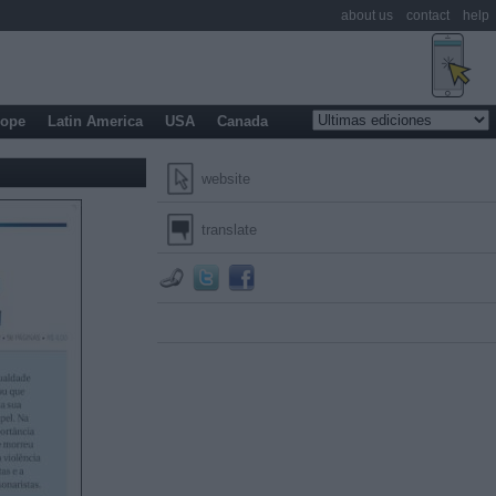
about us
contact
help
rope
Latin America
USA
Canada
website
translate