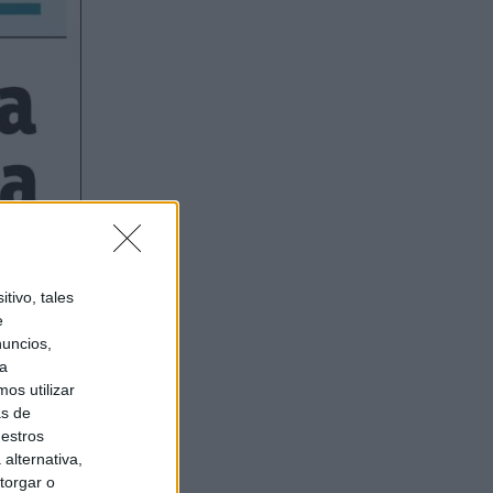
tivo, tales
e
nuncios,
ra
os utilizar
as de
uestros
alternativa,
torgar o