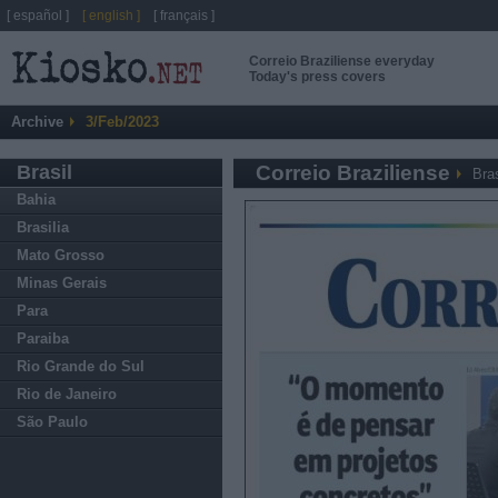
[ español ]
[ english ]
[ français ]
Correio Braziliense everyday
Today's press covers
Archive
3/Feb/2023
Brasil
Correio Braziliense
Bras
Bahia
Brasilia
Mato Grosso
Minas Gerais
Para
Paraiba
Rio Grande do Sul
Rio de Janeiro
São Paulo