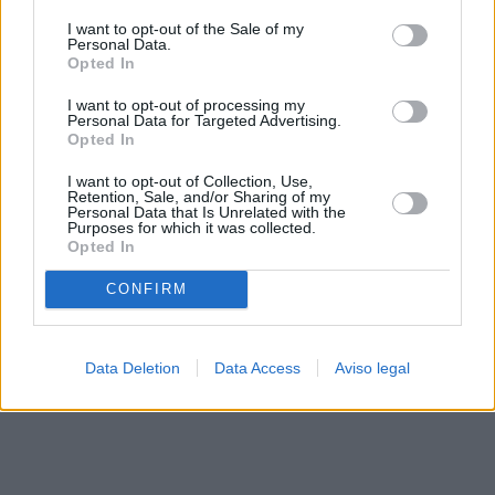
solo a este sitio web. Puede cambiar sus preferencias en
I want to opt-out of the Sale of my
cualquier momento entrando de nuevo en este sitio web o
Personal Data.
visitando nuestra política de privacidad.
Opted In
I want to opt-out of processing my
Personal Data for Targeted Advertising.
Opted In
I want to opt-out of Collection, Use,
Retention, Sale, and/or Sharing of my
Personal Data that Is Unrelated with the
Purposes for which it was collected.
Opted In
CONFIRM
Data Deletion
Data Access
Aviso legal