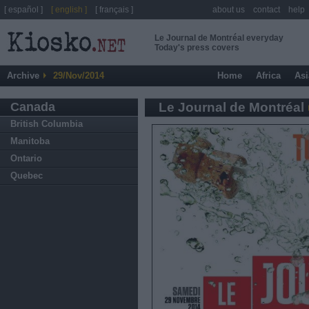
[ español ]
[ english ]
[ français ]
about us
contact
help
Le Journal de Montréal everyday
Today's press covers
Archive
29/Nov/2014
Home
Africa
Asi
Canada
Le Journal de Montréal
British Columbia
Manitoba
Ontario
Quebec