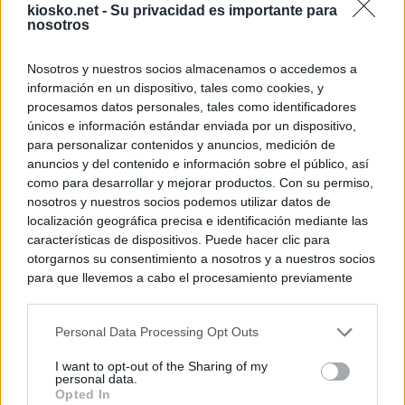
kiosko.net -
Su privacidad es importante para
nosotros
Nosotros y nuestros socios almacenamos o accedemos a
información en un dispositivo, tales como cookies, y
procesamos datos personales, tales como identificadores
únicos e información estándar enviada por un dispositivo,
para personalizar contenidos y anuncios, medición de
anuncios y del contenido e información sobre el público, así
como para desarrollar y mejorar productos. Con su permiso,
nosotros y nuestros socios podemos utilizar datos de
localización geográfica precisa e identificación mediante las
características de dispositivos. Puede hacer clic para
otorgarnos su consentimiento a nosotros y a nuestros socios
para que llevemos a cabo el procesamiento previamente
descrito. De forma alternativa, puede acceder a información
más detallada y cambiar sus preferencias antes de otorgar o
Personal Data Processing Opt Outs
negar su consentimiento. Tenga en cuenta que algún
procesamiento de sus datos personales puede no requerir
I want to opt-out of the Sharing of my
de su consentimiento, pero usted tiene el derecho de
personal data.
rechazar tal procesamiento. Sus preferencias se aplicarán
Opted In