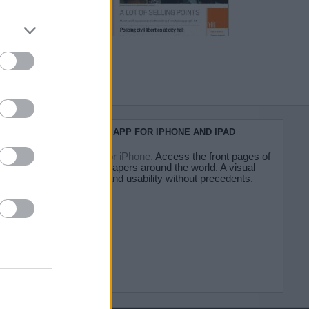
do nuestra
KIOSKO.NET APP FOR IPHONE AND IPAD
Kiosko.net for iPhone.
Access the front pages of
major newspapers around the world. A visual
experience and usability without precedents.