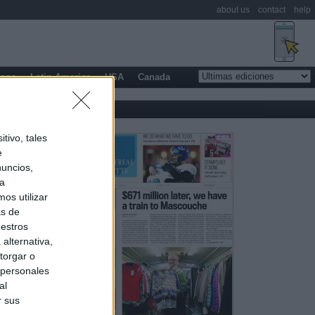
about us
contact
help
rope
Latin America
USA
Canada
tivo, tales
e
nuncios,
ra
os utilizar
as de
uestros
alternativa,
torgar o
 personales
al
r sus