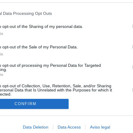
s en cualquier momento entrando de nuevo en este sitio web o visitan
privacidad.
l Data Processing Opt Outs
o opt-out of the Sharing of my personal data.
In
o opt-out of the Sale of my Personal Data.
In
O.NET
to opt-out of processing my Personal Data for Targeted
ual daily press directory that gives access to the world's largest news
ing.
 a readable image taken from today's frontpage cover of each
In
o opt-out of Collection, Use, Retention, Sale, and/or Sharing
ersonal Data that Is Unrelated with the Purposes for which it
lected.
In
CONFIRM
Data Deletion
Data Access
Aviso legal