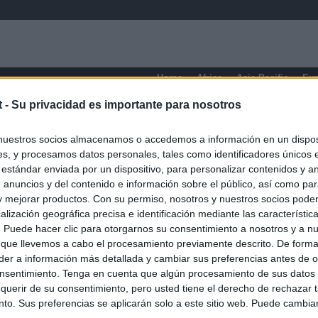
Home
Africa
Asia-Pacific
Eu
t -
Su privacidad es importante para nosotros
Quebec
nuestros socios almacenamos o accedemos a información en un disposi
s, y procesamos datos personales, tales como identificadores únicos 
 estándar enviada por un dispositivo, para personalizar contenidos y a
 anuncios y del contenido e información sobre el público, así como pa
 y mejorar productos. Con su permiso, nosotros y nuestros socios podem
alización geográfica precisa e identificación mediante las característic
s. Puede hacer clic para otorgarnos su consentimiento a nosotros y a n
 que llevemos a cabo el procesamiento previamente descrito. De forma 
er a información más detallada y cambiar sus preferencias antes de o
nsentimiento. Tenga en cuenta que algún procesamiento de sus datos
querir de su consentimiento, pero usted tiene el derecho de rechazar t
to. Sus preferencias se aplicarán solo a este sitio web. Puede cambia