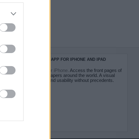
do nuestra
KIOSKO.NET APP FOR IPHONE AND IPAD
Kiosko.net for iPhone.
Access the front pages of
major newspapers around the world. A visual
experience and usability without precedents.