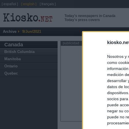
[ español ]
[ english ]
[ français ]
Today's newspapers in Canada
Today's press covers
Archive
9/Jun/2021
kiosko.ne
publicidad
Canada
British Columbia
Nosotros y 
Manitoba
como cookie
Ontario
información
Quebec
medición de
desarrollar
datos de loc
dispositivo
socios para
puede acced
negar su co
puede no re
procesamien