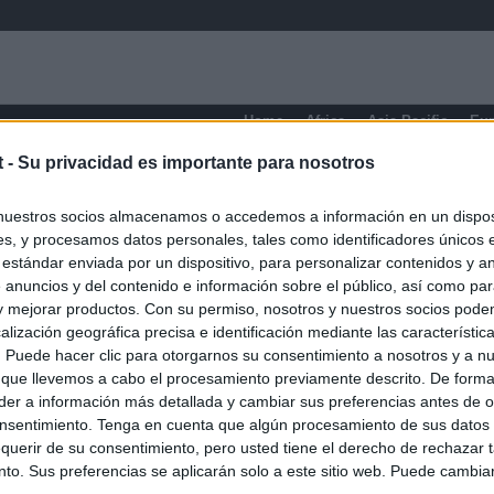
Home
Africa
Asia-Pacific
Eu
t -
Su privacidad es importante para nosotros
Quebec
nuestros socios almacenamos o accedemos a información en un disposi
s, y procesamos datos personales, tales como identificadores únicos 
 estándar enviada por un dispositivo, para personalizar contenidos y a
 anuncios y del contenido e información sobre el público, así como pa
 y mejorar productos. Con su permiso, nosotros y nuestros socios podem
alización geográfica precisa e identificación mediante las característic
s. Puede hacer clic para otorgarnos su consentimiento a nosotros y a n
 que llevemos a cabo el procesamiento previamente descrito. De forma 
er a información más detallada y cambiar sus preferencias antes de o
nsentimiento. Tenga en cuenta que algún procesamiento de sus datos
querir de su consentimiento, pero usted tiene el derecho de rechazar t
to. Sus preferencias se aplicarán solo a este sitio web. Puede cambia