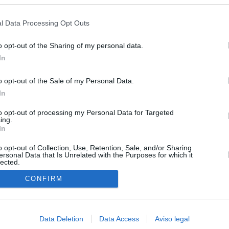
s en cualquier momento entrando de nuevo en este sitio web o visitan
privacidad.
l Data Processing Opt Outs
o opt-out of the Sharing of my personal data.
In
o opt-out of the Sale of my Personal Data.
In
O.NET
to opt-out of processing my Personal Data for Targeted
ual daily press directory that gives access to the world's largest news
ing.
 a readable image taken from today's frontpage cover of each
In
o opt-out of Collection, Use, Retention, Sale, and/or Sharing
ersonal Data that Is Unrelated with the Purposes for which it
lected.
In
CONFIRM
Data Deletion
Data Access
Aviso legal