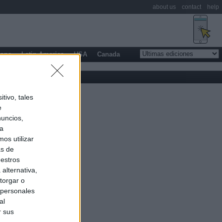
about us
contact
help
rope
Latin America
USA
Canada
tivo, tales
e
nuncios,
ra
os utilizar
as de
uestros
alternativa,
torgar o
 personales
al
r sus