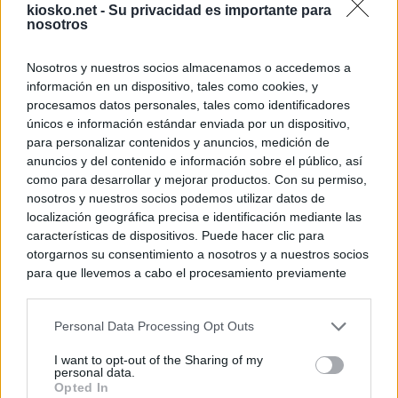
kiosko.net -
Su privacidad es importante para
nosotros
Nosotros y nuestros socios almacenamos o accedemos a
© Kiosko.net
Terms and Conditions
Privacy and Cookies
información en un dispositivo, tales como cookies, y
procesamos datos personales, tales como identificadores
únicos e información estándar enviada por un dispositivo,
para personalizar contenidos y anuncios, medición de
anuncios y del contenido e información sobre el público, así
como para desarrollar y mejorar productos. Con su permiso,
nosotros y nuestros socios podemos utilizar datos de
localización geográfica precisa e identificación mediante las
características de dispositivos. Puede hacer clic para
otorgarnos su consentimiento a nosotros y a nuestros socios
para que llevemos a cabo el procesamiento previamente
descrito. De forma alternativa, puede acceder a información
más detallada y cambiar sus preferencias antes de otorgar o
Personal Data Processing Opt Outs
negar su consentimiento. Tenga en cuenta que algún
procesamiento de sus datos personales puede no requerir
I want to opt-out of the Sharing of my
de su consentimiento, pero usted tiene el derecho de
personal data.
rechazar tal procesamiento. Sus preferencias se aplicarán
Opted In