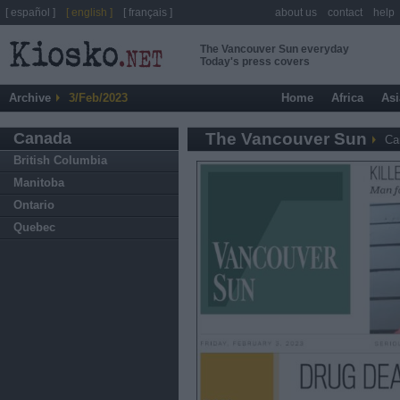
[ español ]
[ english ]
[ français ]
about us
contact
help
The Vancouver Sun everyday
Today's press covers
Archive
3/Feb/2023
Home
Africa
Asi
Canada
The Vancouver Sun
Ca
British Columbia
Manitoba
Ontario
Quebec