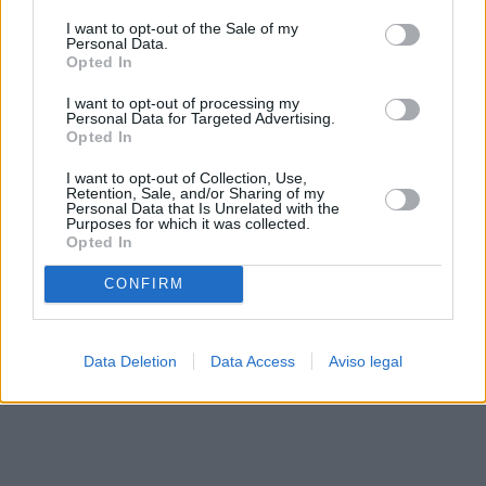
solo a este sitio web. Puede cambiar sus preferencias en
I want to opt-out of the Sale of my
cualquier momento entrando de nuevo en este sitio web o
Personal Data.
visitando nuestra política de privacidad.
Opted In
I want to opt-out of processing my
Personal Data for Targeted Advertising.
Opted In
I want to opt-out of Collection, Use,
Retention, Sale, and/or Sharing of my
Personal Data that Is Unrelated with the
Purposes for which it was collected.
Opted In
CONFIRM
Data Deletion
Data Access
Aviso legal