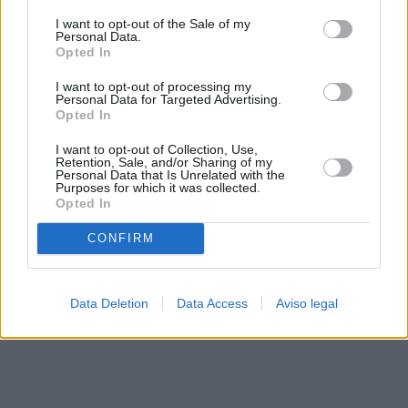
solo a este sitio web. Puede cambiar sus preferencias en
I want to opt-out of the Sale of my
cualquier momento entrando de nuevo en este sitio web o
Personal Data.
visitando nuestra política de privacidad.
Opted In
I want to opt-out of processing my
Personal Data for Targeted Advertising.
Opted In
I want to opt-out of Collection, Use,
Retention, Sale, and/or Sharing of my
Personal Data that Is Unrelated with the
Purposes for which it was collected.
Opted In
CONFIRM
Data Deletion
Data Access
Aviso legal