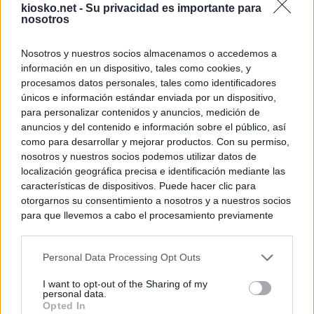
kiosko.net -
Su privacidad es importante para
nosotros
Nosotros y nuestros socios almacenamos o accedemos a
información en un dispositivo, tales como cookies, y
procesamos datos personales, tales como identificadores
únicos e información estándar enviada por un dispositivo,
para personalizar contenidos y anuncios, medición de
anuncios y del contenido e información sobre el público, así
como para desarrollar y mejorar productos. Con su permiso,
nosotros y nuestros socios podemos utilizar datos de
localización geográfica precisa e identificación mediante las
características de dispositivos. Puede hacer clic para
otorgarnos su consentimiento a nosotros y a nuestros socios
para que llevemos a cabo el procesamiento previamente
descrito. De forma alternativa, puede acceder a información
más detallada y cambiar sus preferencias antes de otorgar o
Personal Data Processing Opt Outs
negar su consentimiento. Tenga en cuenta que algún
procesamiento de sus datos personales puede no requerir
I want to opt-out of the Sharing of my
de su consentimiento, pero usted tiene el derecho de
personal data.
rechazar tal procesamiento. Sus preferencias se aplicarán
Opted In