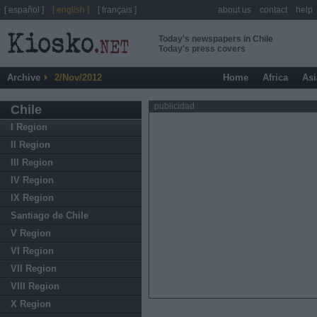
[ español ]
[ english ]
[ français ]
about us
contact
help
Today's newspapers in Chile
Today's press covers
Archive
2/Nov/2012
Home
Africa
Asi
publicidad
Chile
I Region
II Region
III Region
IV Region
IX Region
Santiago de Chile
V Region
VI Region
VII Region
VIII Region
X Region