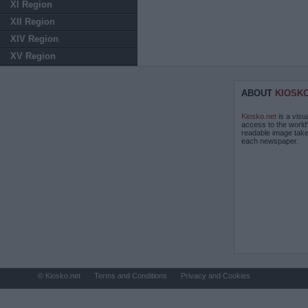
XI Region
XII Region
XIV Region
XV Region
ABOUT
KIOSK
Kiosko.net
is a visu
access to the world
readable image take
each newspaper.
© Kiosko.net
Terms and Conditions
Privacy and Cookies