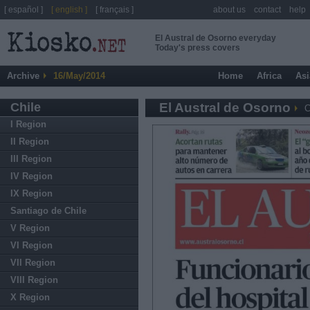
[ español ]
[ english ]
[ français ]
about us
contact
help
El Austral de Osorno everyday
Today's press covers
Archive
16/May/2014
Home
Africa
Asi
Chile
El Austral de Osorno
C
I Region
II Region
III Region
IV Region
IX Region
Santiago de Chile
V Region
VI Region
VII Region
VIII Region
X Region