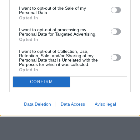
solo a este sitio web. Puede cambiar sus preferencias en
I want to opt-out of the Sale of my
cualquier momento entrando de nuevo en este sitio web o
Personal Data.
visitando nuestra política de privacidad.
Opted In
I want to opt-out of processing my
Personal Data for Targeted Advertising.
Opted In
I want to opt-out of Collection, Use,
Retention, Sale, and/or Sharing of my
Personal Data that Is Unrelated with the
Purposes for which it was collected.
Opted In
CONFIRM
Data Deletion
Data Access
Aviso legal