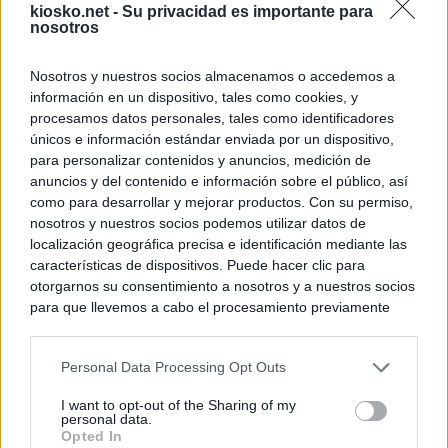
kiosko.net -
Su privacidad es importante para
nosotros
Nosotros y nuestros socios almacenamos o accedemos a
información en un dispositivo, tales como cookies, y
procesamos datos personales, tales como identificadores
únicos e información estándar enviada por un dispositivo,
para personalizar contenidos y anuncios, medición de
anuncios y del contenido e información sobre el público, así
como para desarrollar y mejorar productos. Con su permiso,
nosotros y nuestros socios podemos utilizar datos de
localización geográfica precisa e identificación mediante las
características de dispositivos. Puede hacer clic para
otorgarnos su consentimiento a nosotros y a nuestros socios
para que llevemos a cabo el procesamiento previamente
descrito. De forma alternativa, puede acceder a información
más detallada y cambiar sus preferencias antes de otorgar o
Personal Data Processing Opt Outs
negar su consentimiento. Tenga en cuenta que algún
procesamiento de sus datos personales puede no requerir
I want to opt-out of the Sharing of my
de su consentimiento, pero usted tiene el derecho de
personal data.
rechazar tal procesamiento. Sus preferencias se aplicarán
Opted In