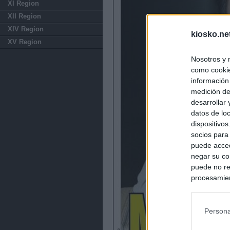
XI Region
XII Region
XIV Region
kiosko.ne
XV Region
Nosotros y 
como cookie
información
medición de
desarrollar
datos de loc
dispositivo
socios para
puede acced
negar su co
puede no re
procesamien
preferencia
política de 
Persona