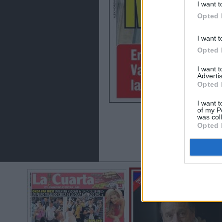
I want t
Opted 
I want t
Opted 
I want 
Advertis
Opted 
I want t
of my P
was col
Opted 