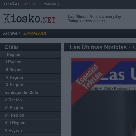
[ español ]
[ english ]
[ français ]
Las Últimas Noticias everyday
Today's press covers
Archive
29/Nov/2014
Chile
Las Últimas Noticias
C
I Region
II Region
III Region
IV Region
IX Region
Santiago de Chile
V Region
VI Region
VII Region
VIII Region
X Region