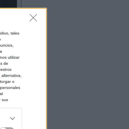
tivo, tales
e
nuncios,
ra
os utilizar
as de
uestros
alternativa,
torgar o
 personales
al
r sus
do nuestra