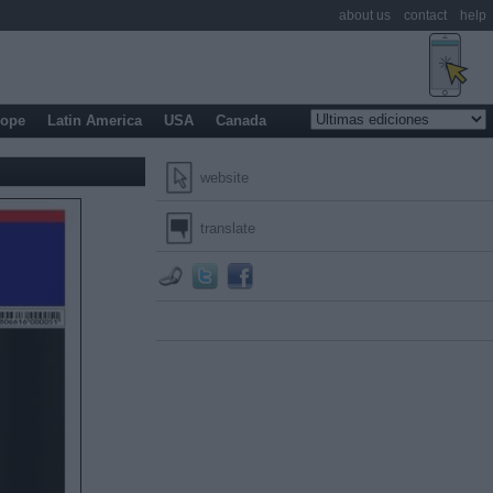
about us
contact
help
rope
Latin America
USA
Canada
website
translate