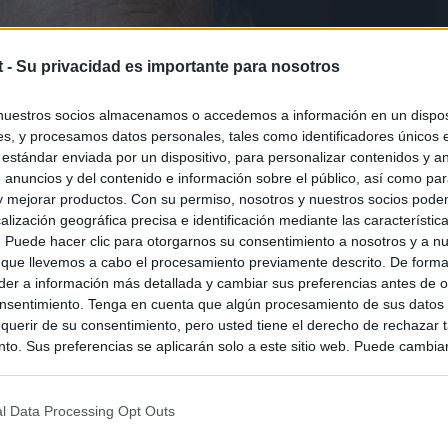
t -
Su privacidad es importante para nosotros
nuestros socios almacenamos o accedemos a información en un disposi
s, y procesamos datos personales, tales como identificadores únicos 
 estándar enviada por un dispositivo, para personalizar contenidos y a
 anuncios y del contenido e información sobre el público, así como pa
 y mejorar productos. Con su permiso, nosotros y nuestros socios podem
alización geográfica precisa e identificación mediante las característic
s. Puede hacer clic para otorgarnos su consentimiento a nosotros y a n
 que llevemos a cabo el procesamiento previamente descrito. De forma 
er a información más detallada y cambiar sus preferencias antes de o
nsentimiento. Tenga en cuenta que algún procesamiento de sus datos
querir de su consentimiento, pero usted tiene el derecho de rechazar t
to. Sus preferencias se aplicarán solo a este sitio web. Puede cambia
s en cualquier momento entrando de nuevo en este sitio web o visitan
privacidad.
l Data Processing Opt Outs