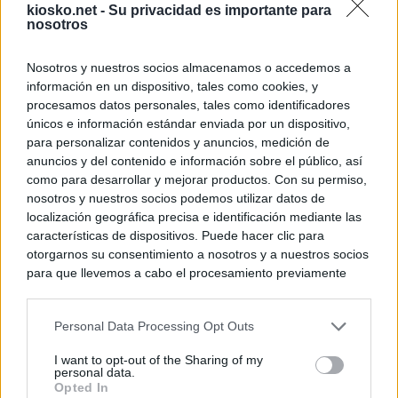
kiosko.net -
Su privacidad es importante para
nosotros
Nosotros y nuestros socios almacenamos o accedemos a
información en un dispositivo, tales como cookies, y
procesamos datos personales, tales como identificadores
únicos e información estándar enviada por un dispositivo,
para personalizar contenidos y anuncios, medición de
anuncios y del contenido e información sobre el público, así
como para desarrollar y mejorar productos. Con su permiso,
nosotros y nuestros socios podemos utilizar datos de
localización geográfica precisa e identificación mediante las
características de dispositivos. Puede hacer clic para
otorgarnos su consentimiento a nosotros y a nuestros socios
para que llevemos a cabo el procesamiento previamente
descrito. De forma alternativa, puede acceder a información
más detallada y cambiar sus preferencias antes de otorgar o
Personal Data Processing Opt Outs
negar su consentimiento. Tenga en cuenta que algún
procesamiento de sus datos personales puede no requerir
I want to opt-out of the Sharing of my
de su consentimiento, pero usted tiene el derecho de
personal data.
rechazar tal procesamiento. Sus preferencias se aplicarán
Opted In