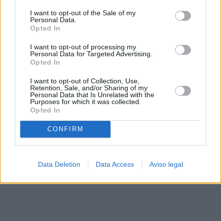
solo a este sitio web. Puede cambiar sus preferencias en
I want to opt-out of the Sale of my
cualquier momento entrando de nuevo en este sitio web o
Personal Data.
visitando nuestra política de privacidad.
Opted In
I want to opt-out of processing my
Personal Data for Targeted Advertising.
Opted In
I want to opt-out of Collection, Use,
Retention, Sale, and/or Sharing of my
Personal Data that Is Unrelated with the
Purposes for which it was collected.
Opted In
CONFIRM
Data Deletion
Data Access
Aviso legal