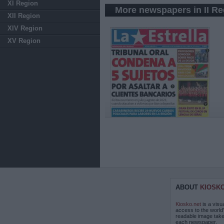
XI Region
More newspapers in II Re
XII Region
XIV Region
XV Region
ABOUT
KIOSK
Kiosko.net
is a visu
access to the world
readable image take
each newspaper.