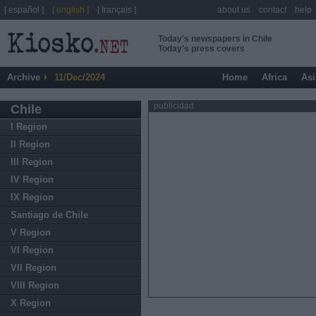
[ español ]
[ english ]
[ français ]
about us
contact
help
Today's newspapers in Chile
Today's press covers
Archive
11/Dec/2024
Home
Africa
Asi
publicidad
Chile
I Region
II Region
III Region
IV Region
IX Region
Santiago de Chile
V Region
VI Region
VII Region
VIII Region
X Region