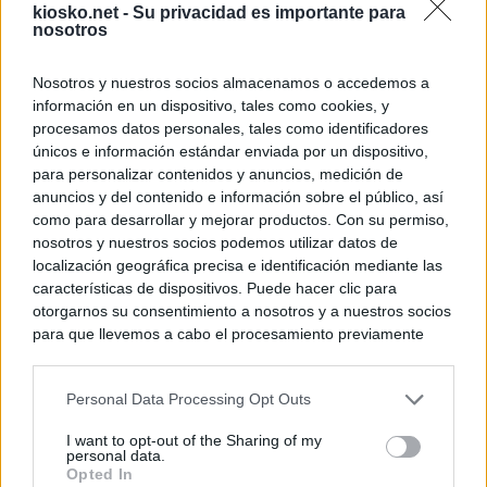
kiosko.net -
Su privacidad es importante para
nosotros
Nosotros y nuestros socios almacenamos o accedemos a
información en un dispositivo, tales como cookies, y
procesamos datos personales, tales como identificadores
únicos e información estándar enviada por un dispositivo,
para personalizar contenidos y anuncios, medición de
anuncios y del contenido e información sobre el público, así
como para desarrollar y mejorar productos. Con su permiso,
nosotros y nuestros socios podemos utilizar datos de
localización geográfica precisa e identificación mediante las
características de dispositivos. Puede hacer clic para
otorgarnos su consentimiento a nosotros y a nuestros socios
para que llevemos a cabo el procesamiento previamente
descrito. De forma alternativa, puede acceder a información
más detallada y cambiar sus preferencias antes de otorgar o
Personal Data Processing Opt Outs
negar su consentimiento. Tenga en cuenta que algún
procesamiento de sus datos personales puede no requerir
I want to opt-out of the Sharing of my
de su consentimiento, pero usted tiene el derecho de
personal data.
rechazar tal procesamiento. Sus preferencias se aplicarán
Opted In