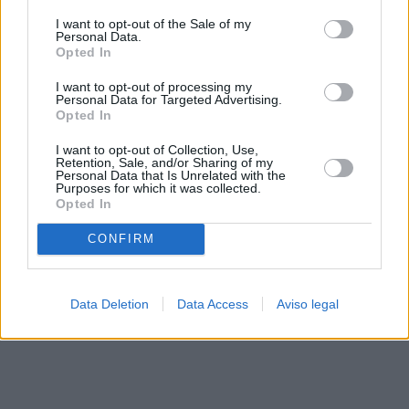
solo a este sitio web. Puede cambiar sus preferencias en
I want to opt-out of the Sale of my
cualquier momento entrando de nuevo en este sitio web o
Personal Data.
visitando nuestra política de privacidad.
Opted In
I want to opt-out of processing my
Personal Data for Targeted Advertising.
Opted In
I want to opt-out of Collection, Use,
Retention, Sale, and/or Sharing of my
Personal Data that Is Unrelated with the
Purposes for which it was collected.
Opted In
CONFIRM
Data Deletion
Data Access
Aviso legal