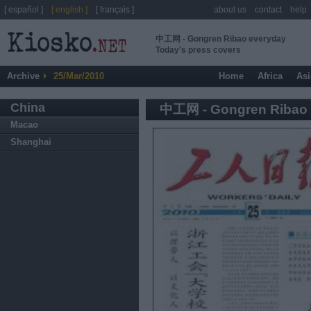
[ español ]
[ english ]
[ français ]
about us
contact
help
中工网 - Gongren Ribao everyday
Today's press covers
Archive
25/Mar/2010
Home
Africa
Asi
China
中工网 - Gongren Ribao
Macao
Shanghai