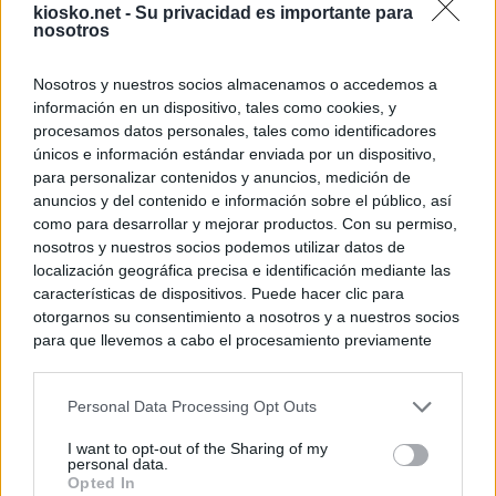
kiosko.net -
Su privacidad es importante para
nosotros
Nosotros y nuestros socios almacenamos o accedemos a
información en un dispositivo, tales como cookies, y
procesamos datos personales, tales como identificadores
únicos e información estándar enviada por un dispositivo,
para personalizar contenidos y anuncios, medición de
anuncios y del contenido e información sobre el público, así
como para desarrollar y mejorar productos. Con su permiso,
nosotros y nuestros socios podemos utilizar datos de
localización geográfica precisa e identificación mediante las
características de dispositivos. Puede hacer clic para
otorgarnos su consentimiento a nosotros y a nuestros socios
para que llevemos a cabo el procesamiento previamente
descrito. De forma alternativa, puede acceder a información
más detallada y cambiar sus preferencias antes de otorgar o
Personal Data Processing Opt Outs
negar su consentimiento. Tenga en cuenta que algún
procesamiento de sus datos personales puede no requerir
I want to opt-out of the Sharing of my
de su consentimiento, pero usted tiene el derecho de
personal data.
rechazar tal procesamiento. Sus preferencias se aplicarán
Opted In