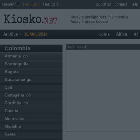
[ español ]
[ english ]
[ français ]
about us
contact
help
Today's newspapers in Colombia
Today's press covers
Archive
16/May/2014
Home
Africa
Asi
publicidad
Colombia
Armenia_co
Barranquilla
Bogota
Bucaramanga
Cali
Cartagena_co
Cordoba_co
Cucuta
Manizales
Medellin
Neiva