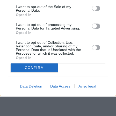
solo a este sitio web. Puede cambiar sus preferencias en
I want to opt-out of the Sale of my
cualquier momento entrando de nuevo en este sitio web o
Personal Data.
visitando nuestra política de privacidad.
Opted In
I want to opt-out of processing my
Personal Data for Targeted Advertising.
Opted In
I want to opt-out of Collection, Use,
Retention, Sale, and/or Sharing of my
Personal Data that Is Unrelated with the
Purposes for which it was collected.
Opted In
CONFIRM
Data Deletion
Data Access
Aviso legal