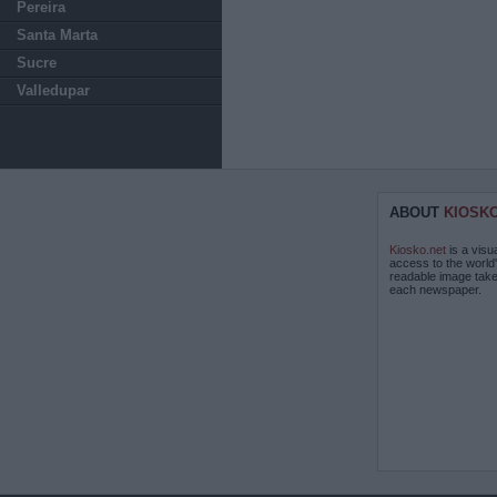
Pereira
Santa Marta
Sucre
Valledupar
ABOUT
KIOSK
Kiosko.net
is a visu
access to the world
readable image take
each newspaper.