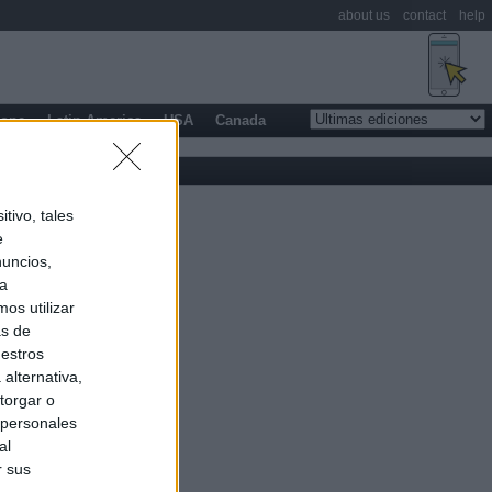
about us
contact
help
rope
Latin America
USA
Canada
tivo, tales
e
nuncios,
ra
os utilizar
as de
uestros
alternativa,
torgar o
 personales
al
r sus