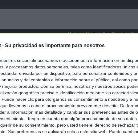
Home
Africa
Asia-Pacific
Eu
t -
Su privacidad es importante para nosotros
Pereira
nuestros socios almacenamos o accedemos a información en un disposi
s, y procesamos datos personales, tales como identificadores únicos 
 estándar enviada por un dispositivo, para personalizar contenidos y a
 anuncios y del contenido e información sobre el público, así como pa
 y mejorar productos. Con su permiso, nosotros y nuestros socios podem
alización geográfica precisa e identificación mediante las característic
s. Puede hacer clic para otorgarnos su consentimiento a nosotros y a n
 que llevemos a cabo el procesamiento previamente descrito. De forma 
er a información más detallada y cambiar sus preferencias antes de o
nsentimiento. Tenga en cuenta que algún procesamiento de sus datos
querir de su consentimiento, pero usted tiene el derecho de rechazar t
to. Sus preferencias se aplicarán solo a este sitio web. Puede cambia