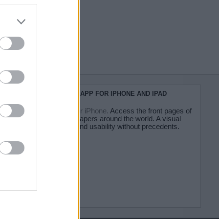
do nuestra
KIOSKO.NET APP FOR IPHONE AND IPAD
Kiosko.net for iPhone.
Access the front pages of
major newspapers around the world. A visual
experience and usability without precedents.