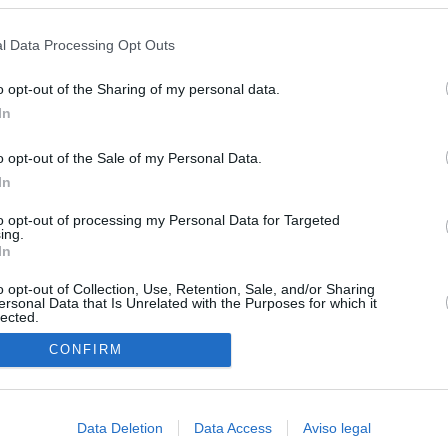
s en cualquier momento entrando de nuevo en este sitio web o visitan
privacidad.
l Data Processing Opt Outs
o opt-out of the Sharing of my personal data.
In
o opt-out of the Sale of my Personal Data.
In
O.NET
to opt-out of processing my Personal Data for Targeted
ual daily press directory that gives access to the world's largest news
ing.
 a readable image taken from today's frontpage cover of each
In
o opt-out of Collection, Use, Retention, Sale, and/or Sharing
ersonal Data that Is Unrelated with the Purposes for which it
lected.
In
CONFIRM
Data Deletion
Data Access
Aviso legal