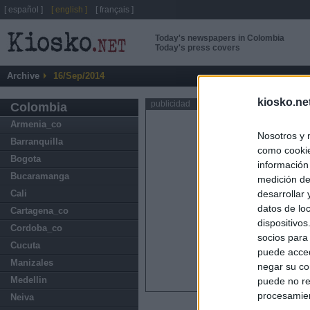
[ español ]
[ english ]
[ français ]
Today's newspapers in Colombia
Today's press covers
Archive
16/Sep/2014
kiosko.ne
publicidad
Colombia
Armenia_co
Nosotros y 
Barranquilla
como cookie
Bogota
información
Bucaramanga
medición de
Cali
desarrollar
datos de loc
Cartagena_co
dispositivo
Cordoba_co
socios para
Cucuta
puede acced
Manizales
negar su co
Medellin
puede no re
procesamien
Neiva