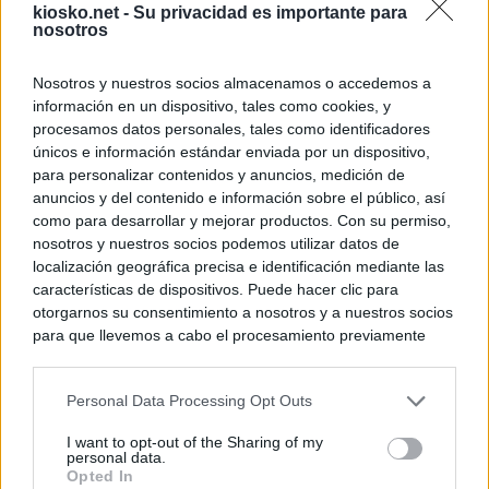
kiosko.net -
Su privacidad es importante para
nosotros
Nosotros y nuestros socios almacenamos o accedemos a
información en un dispositivo, tales como cookies, y
procesamos datos personales, tales como identificadores
únicos e información estándar enviada por un dispositivo,
para personalizar contenidos y anuncios, medición de
anuncios y del contenido e información sobre el público, así
como para desarrollar y mejorar productos. Con su permiso,
nosotros y nuestros socios podemos utilizar datos de
localización geográfica precisa e identificación mediante las
características de dispositivos. Puede hacer clic para
otorgarnos su consentimiento a nosotros y a nuestros socios
para que llevemos a cabo el procesamiento previamente
descrito. De forma alternativa, puede acceder a información
más detallada y cambiar sus preferencias antes de otorgar o
Personal Data Processing Opt Outs
negar su consentimiento. Tenga en cuenta que algún
procesamiento de sus datos personales puede no requerir
I want to opt-out of the Sharing of my
de su consentimiento, pero usted tiene el derecho de
personal data.
rechazar tal procesamiento. Sus preferencias se aplicarán
Opted In