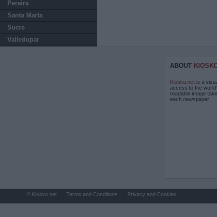
Pereira
Santa Marta
Sucre
Valledupar
ABOUT
KIOSK
Kiosko.net
is a visu
access to the world
readable image take
each newspaper.
© Kiosko.net
Terms and Conditions
Privacy and Cookies