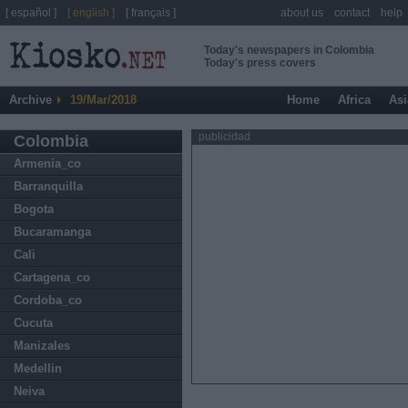
[ español ]
[ english ]
[ français ]
about us
contact
help
Today's newspapers in Colombia
Today's press covers
Archive
19/Mar/2018
Home
Africa
Asi
publicidad
Colombia
Armenia_co
Barranquilla
Bogota
Bucaramanga
Cali
Cartagena_co
Cordoba_co
Cucuta
Manizales
Medellin
Neiva