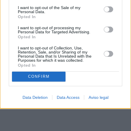
solo a este sitio web. Puede cambiar sus preferencias en
I want to opt-out of the Sale of my
cualquier momento entrando de nuevo en este sitio web o
Personal Data.
visitando nuestra política de privacidad.
Opted In
I want to opt-out of processing my
Personal Data for Targeted Advertising.
Opted In
I want to opt-out of Collection, Use,
Retention, Sale, and/or Sharing of my
Personal Data that Is Unrelated with the
Purposes for which it was collected.
Opted In
CONFIRM
Data Deletion
Data Access
Aviso legal