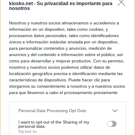
kiosko.net -
Su privacidad es importante para
nosotros
Nosotros y nuestros socios almacenamos o accedemos a
información en un dispositivo, tales como cookies, y
procesamos datos personales, tales como identificadores
únicos e información estándar enviada por un dispositivo,
para personalizar contenidos y anuncios, medición de
anuncios y del contenido e información sobre el público, así
como para desarrollar y mejorar productos. Con su permiso,
nosotros y nuestros socios podemos utilizar datos de
localización geográfica precisa e identificación mediante las
características de dispositivos. Puede hacer clic para
otorgarnos su consentimiento a nosotros y a nuestros socios
para que llevemos a cabo el procesamiento previamente
descrito. De forma alternativa, puede acceder a información
más detallada y cambiar sus preferencias antes de otorgar o
Personal Data Processing Opt Outs
negar su consentimiento. Tenga en cuenta que algún
procesamiento de sus datos personales puede no requerir
I want to opt-out of the Sharing of my
de su consentimiento, pero usted tiene el derecho de
personal data.
rechazar tal procesamiento. Sus preferencias se aplicarán
Opted In