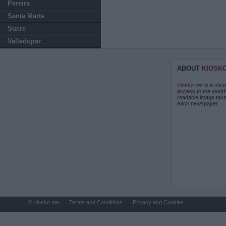
Pereira
Santa Marta
Sucre
Valledupar
ABOUT
KIOSK
Kiosko.net
is a visu
access to the world
readable image take
each newspaper.
© Kiosko.net
Terms and Conditions
Privacy and Cookies