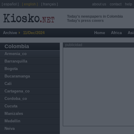
[ español ]
[ english ]
[ français ]
about us
contact
help
Today's newspapers in Colombia
Today's press covers
Archive
11/Dec/2024
Home
Africa
Asi
publicidad
Colombia
Armenia_co
Barranquilla
Bogota
Bucaramanga
Cali
Cartagena_co
Cordoba_co
Cucuta
Manizales
Medellin
Neiva