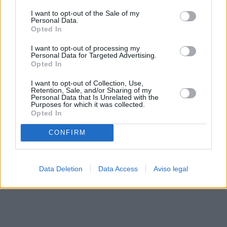
solo a este sitio web. Puede cambiar sus preferencias en
I want to opt-out of the Sale of my
cualquier momento entrando de nuevo en este sitio web o
Personal Data.
visitando nuestra política de privacidad.
Opted In
I want to opt-out of processing my
Personal Data for Targeted Advertising.
Opted In
I want to opt-out of Collection, Use,
Retention, Sale, and/or Sharing of my
Personal Data that Is Unrelated with the
Purposes for which it was collected.
Opted In
CONFIRM
Data Deletion
Data Access
Aviso legal