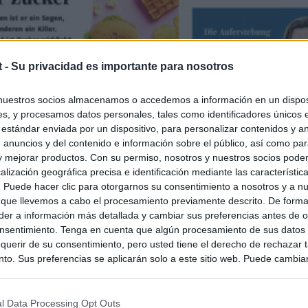
t -
Su privacidad es importante para nosotros
nuestros socios almacenamos o accedemos a información en un disposi
s, y procesamos datos personales, tales como identificadores únicos 
 estándar enviada por un dispositivo, para personalizar contenidos y a
 anuncios y del contenido e información sobre el público, así como pa
 y mejorar productos. Con su permiso, nosotros y nuestros socios podem
alización geográfica precisa e identificación mediante las característic
s. Puede hacer clic para otorgarnos su consentimiento a nosotros y a n
 que llevemos a cabo el procesamiento previamente descrito. De forma 
er a información más detallada y cambiar sus preferencias antes de o
nsentimiento. Tenga en cuenta que algún procesamiento de sus datos
querir de su consentimiento, pero usted tiene el derecho de rechazar t
to. Sus preferencias se aplicarán solo a este sitio web. Puede cambia
s en cualquier momento entrando de nuevo en este sitio web o visitan
privacidad.
l Data Processing Opt Outs