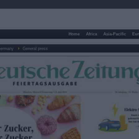
Home
Africa
Asia-Pacific
Eu
ermany
General press