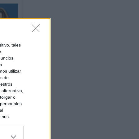
tivo, tales
e
nuncios,
ra
os utilizar
as de
uestros
alternativa,
torgar o
 personales
al
r sus
do nuestra