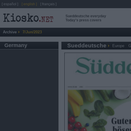
[ español ]
[ english ]
[ français ]
Sueddeutsche everyday
Today's press covers
Archive
7/Jun/2023
Germany
Sueddeutsche
Europe
G