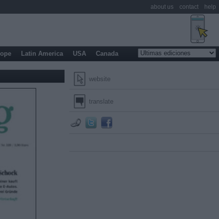
about us
contact
help
rope
Latin America
USA
Canada
website
translate