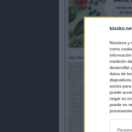
kiosko.ne
Nosotros y 
como cookie
información
medición de
desarrollar
datos de loc
dispositivo
socios para
puede acced
negar su co
puede no re
procesamien
preferencia
política de 
Persona