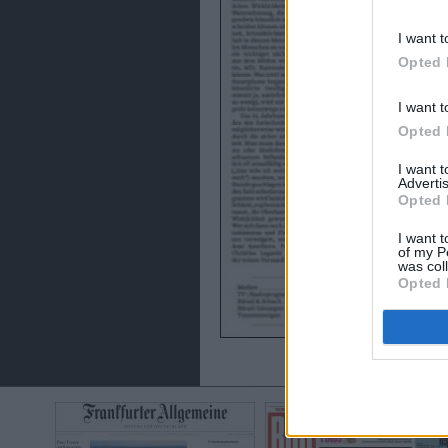
I want t
Opted 
I want t
Opted 
I want 
Advertis
Opted 
I want t
of my P
was col
Opted 