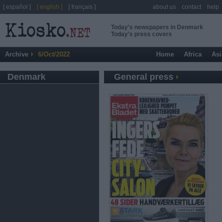
[ español ]
[ english ]
[ français ]
about us
contact
help
Today's newspapers in Denmark
Today's press covers
Archive
6/Oct/2022
Home
Africa
Asi
Denmark
General press