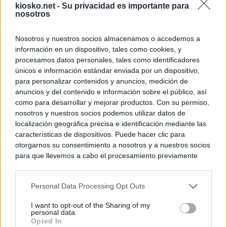
kiosko.net -
Su privacidad es importante para
nosotros
Nosotros y nuestros socios almacenamos o accedemos a
información en un dispositivo, tales como cookies, y
procesamos datos personales, tales como identificadores
únicos e información estándar enviada por un dispositivo,
para personalizar contenidos y anuncios, medición de
anuncios y del contenido e información sobre el público, así
como para desarrollar y mejorar productos. Con su permiso,
nosotros y nuestros socios podemos utilizar datos de
localización geográfica precisa e identificación mediante las
características de dispositivos. Puede hacer clic para
otorgarnos su consentimiento a nosotros y a nuestros socios
para que llevemos a cabo el procesamiento previamente
descrito. De forma alternativa, puede acceder a información
más detallada y cambiar sus preferencias antes de otorgar o
Personal Data Processing Opt Outs
negar su consentimiento. Tenga en cuenta que algún
procesamiento de sus datos personales puede no requerir
I want to opt-out of the Sharing of my
de su consentimiento, pero usted tiene el derecho de
personal data.
rechazar tal procesamiento. Sus preferencias se aplicarán
Opted In