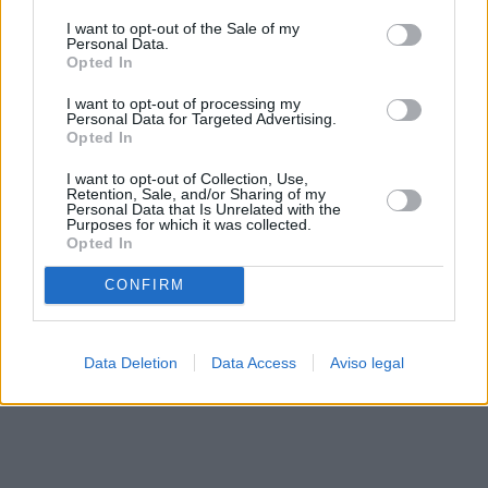
solo a este sitio web. Puede cambiar sus preferencias en
I want to opt-out of the Sale of my
cualquier momento entrando de nuevo en este sitio web o
Personal Data.
visitando nuestra política de privacidad.
Opted In
I want to opt-out of processing my
Personal Data for Targeted Advertising.
Opted In
I want to opt-out of Collection, Use,
Retention, Sale, and/or Sharing of my
Personal Data that Is Unrelated with the
Purposes for which it was collected.
Opted In
CONFIRM
Data Deletion
Data Access
Aviso legal