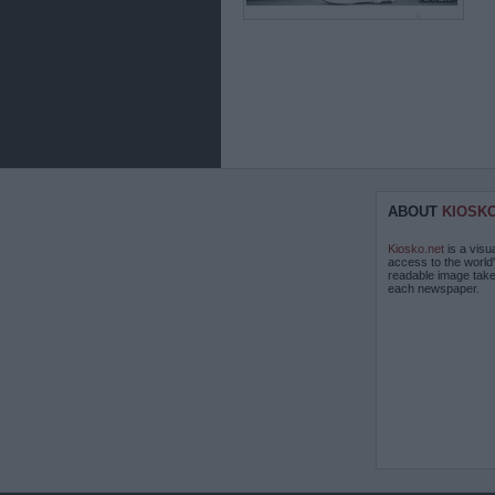
ABOUT
KIOSK
Kiosko.net
is a visu
access to the world
readable image take
each newspaper.