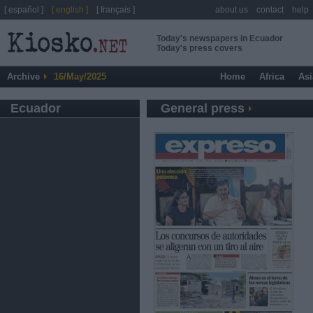
[ español ]
[ english ]
[ français ]
about us
contact
help
Today's newspapers in Ecuador
Today's press covers
Archive
16/May/2025
Home
Africa
Asi
Ecuador
General press