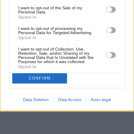
solo a este sitio web. Puede cambiar sus preferencias en
I want to opt-out of the Sale of my
cualquier momento entrando de nuevo en este sitio web o
Personal Data.
visitando nuestra política de privacidad.
Opted In
I want to opt-out of processing my
Personal Data for Targeted Advertising.
Opted In
I want to opt-out of Collection, Use,
Retention, Sale, and/or Sharing of my
Personal Data that Is Unrelated with the
Purposes for which it was collected.
Opted In
CONFIRM
Data Deletion
Data Access
Aviso legal