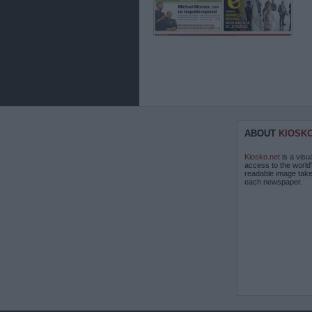
ABOUT
KIOSK
Kiosko.net
is a visu
access to the world
readable image take
each newspaper.