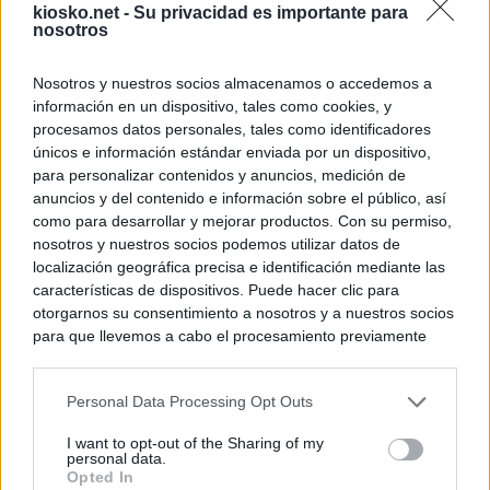
kiosko.net -
Su privacidad es importante para
nosotros
Nosotros y nuestros socios almacenamos o accedemos a
información en un dispositivo, tales como cookies, y
procesamos datos personales, tales como identificadores
únicos e información estándar enviada por un dispositivo,
para personalizar contenidos y anuncios, medición de
anuncios y del contenido e información sobre el público, así
como para desarrollar y mejorar productos. Con su permiso,
nosotros y nuestros socios podemos utilizar datos de
localización geográfica precisa e identificación mediante las
características de dispositivos. Puede hacer clic para
otorgarnos su consentimiento a nosotros y a nuestros socios
para que llevemos a cabo el procesamiento previamente
descrito. De forma alternativa, puede acceder a información
más detallada y cambiar sus preferencias antes de otorgar o
Personal Data Processing Opt Outs
negar su consentimiento. Tenga en cuenta que algún
procesamiento de sus datos personales puede no requerir
I want to opt-out of the Sharing of my
de su consentimiento, pero usted tiene el derecho de
personal data.
rechazar tal procesamiento. Sus preferencias se aplicarán
Opted In