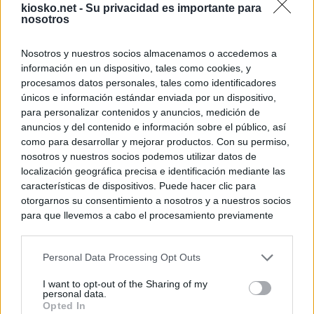
kiosko.net -
Su privacidad es importante para
nosotros
Nosotros y nuestros socios almacenamos o accedemos a
información en un dispositivo, tales como cookies, y
procesamos datos personales, tales como identificadores
únicos e información estándar enviada por un dispositivo,
para personalizar contenidos y anuncios, medición de
anuncios y del contenido e información sobre el público, así
como para desarrollar y mejorar productos. Con su permiso,
nosotros y nuestros socios podemos utilizar datos de
localización geográfica precisa e identificación mediante las
características de dispositivos. Puede hacer clic para
otorgarnos su consentimiento a nosotros y a nuestros socios
para que llevemos a cabo el procesamiento previamente
descrito. De forma alternativa, puede acceder a información
más detallada y cambiar sus preferencias antes de otorgar o
Personal Data Processing Opt Outs
negar su consentimiento. Tenga en cuenta que algún
procesamiento de sus datos personales puede no requerir
I want to opt-out of the Sharing of my
de su consentimiento, pero usted tiene el derecho de
personal data.
rechazar tal procesamiento. Sus preferencias se aplicarán
Opted In