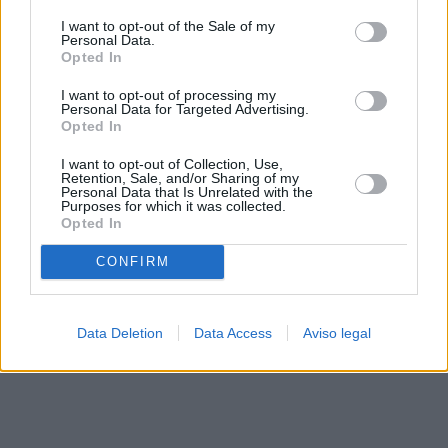
solo a este sitio web. Puede cambiar sus preferencias en
I want to opt-out of the Sale of my
cualquier momento entrando de nuevo en este sitio web o
Personal Data.
visitando nuestra política de privacidad.
Opted In
I want to opt-out of processing my
Personal Data for Targeted Advertising.
Opted In
I want to opt-out of Collection, Use,
Retention, Sale, and/or Sharing of my
Personal Data that Is Unrelated with the
Purposes for which it was collected.
Opted In
CONFIRM
Data Deletion
Data Access
Aviso legal