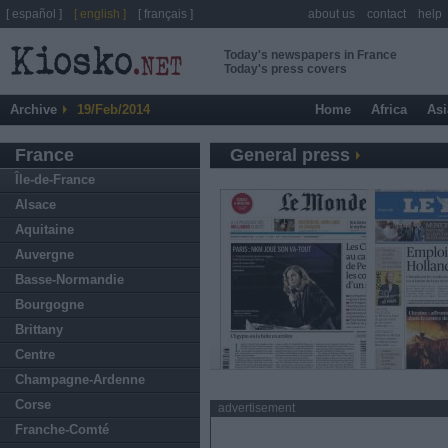
[ español ]
[ english ]
[ français ]
about us
contact
help
Today's newspapers in France
Today's press covers
Archive
19/Feb/2014
Home
Africa
Asi
France
General press
Île-de-France
Alsace
Aquitaine
Auvergne
Basse-Normandie
Bourgogne
Brittany
Centre
Champagne-Ardenne
Corse
advertisement
Franche-Comté