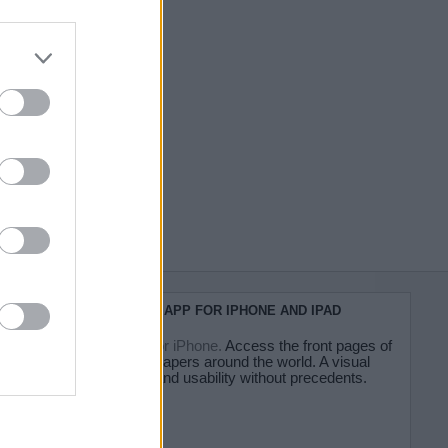
do nuestra
KIOSKO.NET APP FOR IPHONE AND IPAD
Kiosko.net for iPhone.
Access the front pages of
major newspapers around the world. A visual
experience and usability without precedents.