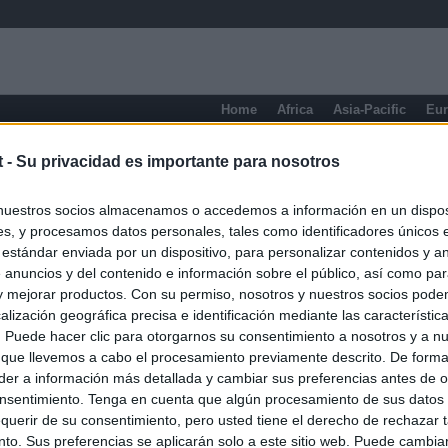
Home
Africa
Asia-Pacific
Eu
Alsace
t -
Su privacidad es importante para nosotros
nuestros socios almacenamos o accedemos a información en un disposi
s, y procesamos datos personales, tales como identificadores únicos 
 estándar enviada por un dispositivo, para personalizar contenidos y a
 anuncios y del contenido e información sobre el público, así como pa
 y mejorar productos. Con su permiso, nosotros y nuestros socios podem
alización geográfica precisa e identificación mediante las característic
s. Puede hacer clic para otorgarnos su consentimiento a nosotros y a n
 que llevemos a cabo el procesamiento previamente descrito. De forma 
er a información más detallada y cambiar sus preferencias antes de o
nsentimiento. Tenga en cuenta que algún procesamiento de sus datos
querir de su consentimiento, pero usted tiene el derecho de rechazar t
to. Sus preferencias se aplicarán solo a este sitio web. Puede cambia