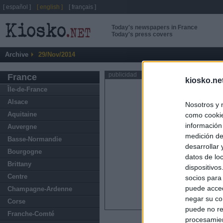
[ español ]
[ english ]
[ français ]
Today's newspapers in France
Today's press covers
Archive
29/Nov/2014
publicidad
France
kiosko.ne
Île-de-France
Alsace
Nosotros y 
Aquitaine
como cookie
información
Auvergne
medición de
Basse-Normandie
desarrollar
Bourgogne
datos de loc
Brittany
dispositivo
Centre
socios para
puede acced
Champagne-Ardenne
negar su co
Corse
puede no re
Franche-Comté
procesamien