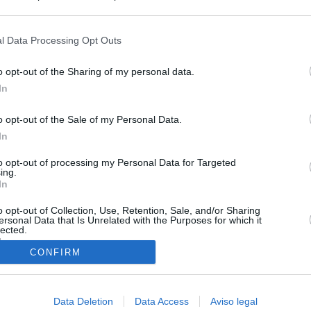
s en cualquier momento entrando de nuevo en este sitio web o visitan
privacidad.
l Data Processing Opt Outs
o opt-out of the Sharing of my personal data.
In
o opt-out of the Sale of my Personal Data.
In
to opt-out of processing my Personal Data for Targeted
ing.
In
o opt-out of Collection, Use, Retention, Sale, and/or Sharing
O.NET
ersonal Data that Is Unrelated with the Purposes for which it
lected.
ual daily press directory that gives access to the world's largest news
In
 a readable image taken from today's frontpage cover of each
CONFIRM
Data Deletion
Data Access
Aviso legal