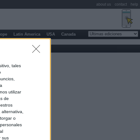
about us
contact
help
rope
Latin America
USA
Canada
tivo, tales
e
nuncios,
ra
os utilizar
as de
uestros
alternativa,
torgar o
 personales
al
r sus