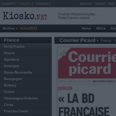
[ español ]
[ english ]
[ français ]
about us
contact
help
Courrier Picard everyday
Today's press covers
Archive
4/Jun/2023
Home
Africa
Asi
France
Courrier Picard
France
Île-de-France
Alsace
Aquitaine
Auvergne
Basse-Normandie
Bourgogne
Brittany
Centre
Champagne-Ardenne
Corse
Franche-Comté