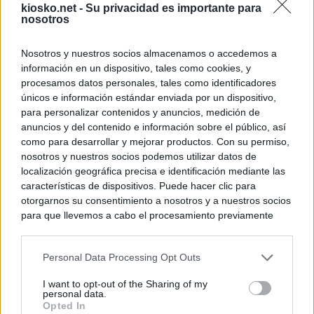
kiosko.net -
Su privacidad es importante para
nosotros
Nosotros y nuestros socios almacenamos o accedemos a
información en un dispositivo, tales como cookies, y
procesamos datos personales, tales como identificadores
únicos e información estándar enviada por un dispositivo,
para personalizar contenidos y anuncios, medición de
anuncios y del contenido e información sobre el público, así
como para desarrollar y mejorar productos. Con su permiso,
nosotros y nuestros socios podemos utilizar datos de
localización geográfica precisa e identificación mediante las
características de dispositivos. Puede hacer clic para
otorgarnos su consentimiento a nosotros y a nuestros socios
para que llevemos a cabo el procesamiento previamente
descrito. De forma alternativa, puede acceder a información
más detallada y cambiar sus preferencias antes de otorgar o
Personal Data Processing Opt Outs
negar su consentimiento. Tenga en cuenta que algún
procesamiento de sus datos personales puede no requerir
I want to opt-out of the Sharing of my
de su consentimiento, pero usted tiene el derecho de
personal data.
rechazar tal procesamiento. Sus preferencias se aplicarán
Opted In