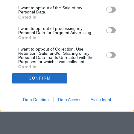
solo a este sitio web. Puede cambiar sus preferencias en
I want to opt-out of the Sale of my
cualquier momento entrando de nuevo en este sitio web o
Personal Data.
visitando nuestra política de privacidad.
Opted In
I want to opt-out of processing my
Personal Data for Targeted Advertising.
Opted In
I want to opt-out of Collection, Use,
Retention, Sale, and/or Sharing of my
Personal Data that Is Unrelated with the
Purposes for which it was collected.
Opted In
CONFIRM
Data Deletion
Data Access
Aviso legal