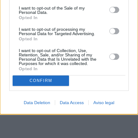
solo a este sitio web. Puede cambiar sus preferencias en
I want to opt-out of the Sale of my
cualquier momento entrando de nuevo en este sitio web o
Personal Data.
visitando nuestra política de privacidad.
Opted In
I want to opt-out of processing my
Personal Data for Targeted Advertising.
Opted In
I want to opt-out of Collection, Use,
Retention, Sale, and/or Sharing of my
Personal Data that Is Unrelated with the
Purposes for which it was collected.
Opted In
CONFIRM
Data Deletion
Data Access
Aviso legal