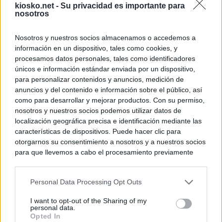
kiosko.net -
Su privacidad es importante para
nosotros
Nosotros y nuestros socios almacenamos o accedemos a
información en un dispositivo, tales como cookies, y
procesamos datos personales, tales como identificadores
únicos e información estándar enviada por un dispositivo,
para personalizar contenidos y anuncios, medición de
anuncios y del contenido e información sobre el público, así
como para desarrollar y mejorar productos. Con su permiso,
nosotros y nuestros socios podemos utilizar datos de
localización geográfica precisa e identificación mediante las
características de dispositivos. Puede hacer clic para
otorgarnos su consentimiento a nosotros y a nuestros socios
para que llevemos a cabo el procesamiento previamente
descrito. De forma alternativa, puede acceder a información
más detallada y cambiar sus preferencias antes de otorgar o
Personal Data Processing Opt Outs
negar su consentimiento. Tenga en cuenta que algún
procesamiento de sus datos personales puede no requerir
I want to opt-out of the Sharing of my
de su consentimiento, pero usted tiene el derecho de
personal data.
rechazar tal procesamiento. Sus preferencias se aplicarán
Opted In