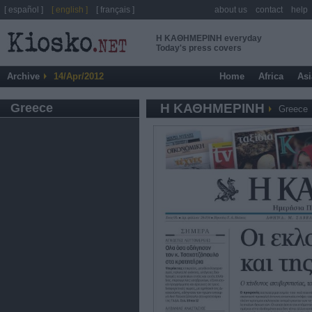
[ español ]
[ english ]
[ français ]
about us
contact
help
Η ΚΑΘΗΜΕΡΙΝΗ everyday
Today's press covers
Archive
14/Apr/2012
Home
Africa
Asi
Greece
Η ΚΑΘΗΜΕΡΙΝΗ
Greece