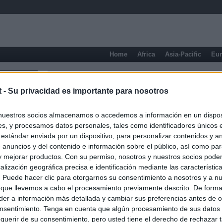
Home
Africa
Asia-Pacific
Eu
Milan
t -
Su privacidad es importante para nosotros
nuestros socios almacenamos o accedemos a información en un disposi
s, y procesamos datos personales, tales como identificadores únicos 
 estándar enviada por un dispositivo, para personalizar contenidos y a
 anuncios y del contenido e información sobre el público, así como pa
 y mejorar productos. Con su permiso, nosotros y nuestros socios podem
alización geográfica precisa e identificación mediante las característic
s. Puede hacer clic para otorgarnos su consentimiento a nosotros y a n
 que llevemos a cabo el procesamiento previamente descrito. De forma 
er a información más detallada y cambiar sus preferencias antes de o
nsentimiento. Tenga en cuenta que algún procesamiento de sus datos
querir de su consentimiento, pero usted tiene el derecho de rechazar t