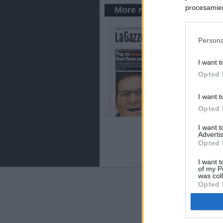
procesamien
More newspapers in Mila
preferencia
política de 
Persona
I want t
Opted 
I want t
Opted 
I want 
Advertis
Opted 
I want t
of my P
was col
Opted 
ABOUT
KIOSK
Kiosko.net
is a vis
sites and displays
newspaper.