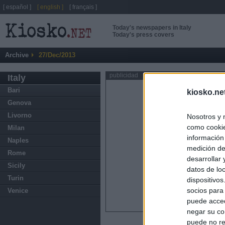
[ español ]
[ english ]
[ français ]
Today's newspapers in Italy
Today's press covers
Archive
27/Dec/2013
publicidad
Italy
Bari
kiosko.ne
Genova
Livorno
Nosotros y 
como cookie
Milan
información
Naples
medición de
Rome
desarrollar
Sicily
datos de loc
Turin
dispositivo
socios para
Venice
puede acced
negar su co
puede no re