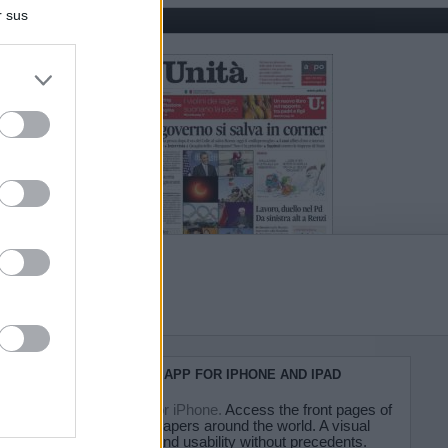
r sus
do nuestra
KIOSKO.NET APP FOR IPHONE AND IPAD
Kiosko.net for iPhone.
Access the front pages of
major newspapers around the world. A visual
experience and usability without precedents.