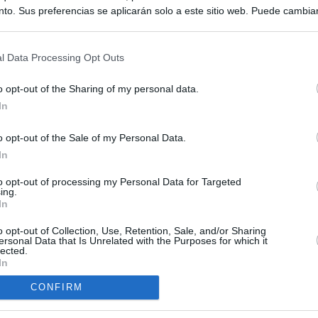
to. Sus preferencias se aplicarán solo a este sitio web. Puede cambia
n
s en cualquier momento entrando de nuevo en este sitio web o visitan
privacidad.
l Data Processing Opt Outs
o opt-out of the Sharing of my personal data.
In
o opt-out of the Sale of my Personal Data.
In
to opt-out of processing my Personal Data for Targeted
ing.
In
o opt-out of Collection, Use, Retention, Sale, and/or Sharing
ersonal Data that Is Unrelated with the Purposes for which it
lected.
In
O.NET
CONFIRM
ual daily press directory that gives access to the world's largest news
 a readable image taken from today's frontpage cover of each