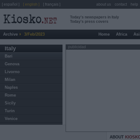
[ español ]
[ english ]
[ français ]
about us
contact
help
Today's newspapers in Italy
Today's press covers
Archive
3/Feb/2023
Home
Africa
Asi
publicidad
Italy
Bari
Genova
Livorno
Milan
Naples
Rome
Sicily
Turin
Venice
ABOUT
KIOSK