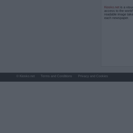
Kiosko.net
is a visu
access to the world
readable image take
each newspaper.
© Kiosko.net
Terms and Conditions
Privacy and Cookies