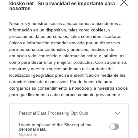
kiosko.net -
Su privacidad es importante para
nosotros
Nosotros y nuestros socios almacenamos o accedemos a
información en un dispositivo, tales como cookies, y
procesamos datos personales, tales como identificadores
únicos e información estándar enviada por un dispositivo,
para personalizar contenidos y anuncios, medición de
anuncios y del contenido e información sobre el público, así
como para desarrollar y mejorar productos. Con su permiso,
nosotros y nuestros socios podemos utilizar datos de
localización geográfica precisa e identificación mediante las
características de dispositivos. Puede hacer clic para
otorgarnos su consentimiento a nosotros y a nuestros socios
para que llevemos a cabo el procesamiento previamente
descrito. De forma alternativa, puede acceder a información
más detallada y cambiar sus preferencias antes de otorgar o
Personal Data Processing Opt Outs
negar su consentimiento. Tenga en cuenta que algún
procesamiento de sus datos personales puede no requerir
I want to opt-out of the Sharing of my
de su consentimiento, pero usted tiene el derecho de
personal data.
rechazar tal procesamiento. Sus preferencias se aplicarán
Opted In