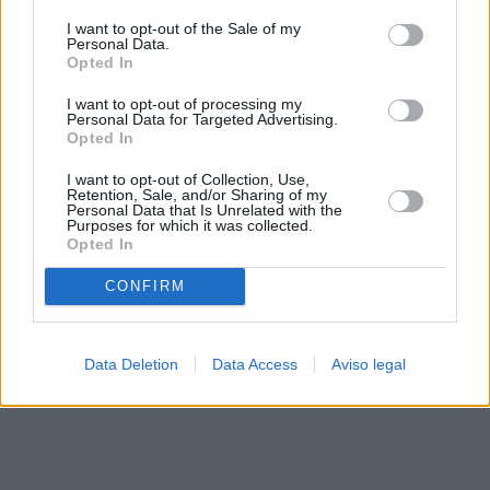
solo a este sitio web. Puede cambiar sus preferencias en
I want to opt-out of the Sale of my
cualquier momento entrando de nuevo en este sitio web o
Personal Data.
visitando nuestra política de privacidad.
Opted In
I want to opt-out of processing my
Personal Data for Targeted Advertising.
Opted In
I want to opt-out of Collection, Use,
Retention, Sale, and/or Sharing of my
Personal Data that Is Unrelated with the
Purposes for which it was collected.
Opted In
CONFIRM
Data Deletion
Data Access
Aviso legal