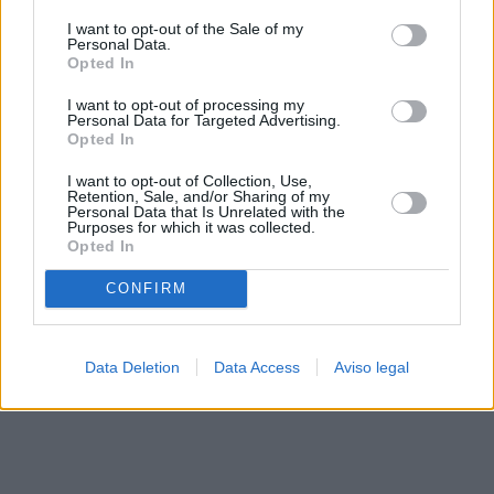
solo a este sitio web. Puede cambiar sus preferencias en
I want to opt-out of the Sale of my
cualquier momento entrando de nuevo en este sitio web o
Personal Data.
visitando nuestra política de privacidad.
Opted In
I want to opt-out of processing my
Personal Data for Targeted Advertising.
Opted In
I want to opt-out of Collection, Use,
Retention, Sale, and/or Sharing of my
Personal Data that Is Unrelated with the
Purposes for which it was collected.
Opted In
CONFIRM
Data Deletion
Data Access
Aviso legal