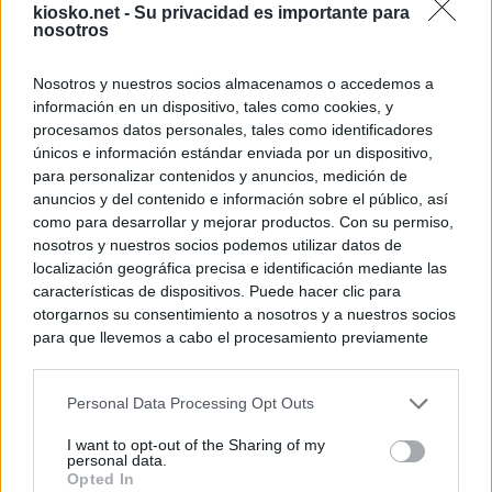
kiosko.net -
Su privacidad es importante para
nosotros
Nosotros y nuestros socios almacenamos o accedemos a
información en un dispositivo, tales como cookies, y
procesamos datos personales, tales como identificadores
únicos e información estándar enviada por un dispositivo,
para personalizar contenidos y anuncios, medición de
anuncios y del contenido e información sobre el público, así
como para desarrollar y mejorar productos. Con su permiso,
nosotros y nuestros socios podemos utilizar datos de
localización geográfica precisa e identificación mediante las
características de dispositivos. Puede hacer clic para
otorgarnos su consentimiento a nosotros y a nuestros socios
para que llevemos a cabo el procesamiento previamente
descrito. De forma alternativa, puede acceder a información
más detallada y cambiar sus preferencias antes de otorgar o
Personal Data Processing Opt Outs
negar su consentimiento. Tenga en cuenta que algún
procesamiento de sus datos personales puede no requerir
I want to opt-out of the Sharing of my
de su consentimiento, pero usted tiene el derecho de
personal data.
rechazar tal procesamiento. Sus preferencias se aplicarán
Opted In