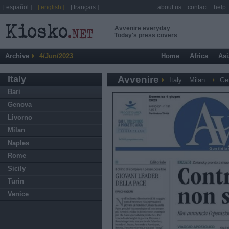
[ español ]
[ english ]
[ français ]
about us
contact
help
Avvenire everyday
Today's press covers
Archive
4/Jun/2023
Home
Africa
Asi
Italy
Avvenire
Italy
Milan
Ge
Bari
Genova
Livorno
Milan
Naples
Rome
Sicily
Turin
Venice