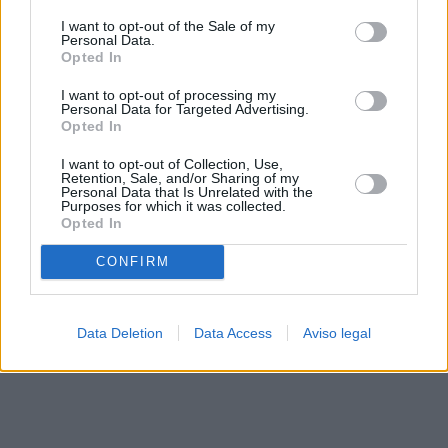
solo a este sitio web. Puede cambiar sus preferencias en
I want to opt-out of the Sale of my
cualquier momento entrando de nuevo en este sitio web o
Personal Data.
visitando nuestra política de privacidad.
Opted In
I want to opt-out of processing my
Personal Data for Targeted Advertising.
Opted In
I want to opt-out of Collection, Use,
Retention, Sale, and/or Sharing of my
Personal Data that Is Unrelated with the
Purposes for which it was collected.
Opted In
CONFIRM
Data Deletion
Data Access
Aviso legal