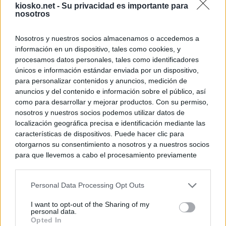
kiosko.net -
Su privacidad es importante para
nosotros
Nosotros y nuestros socios almacenamos o accedemos a
información en un dispositivo, tales como cookies, y
procesamos datos personales, tales como identificadores
únicos e información estándar enviada por un dispositivo,
para personalizar contenidos y anuncios, medición de
anuncios y del contenido e información sobre el público, así
como para desarrollar y mejorar productos. Con su permiso,
nosotros y nuestros socios podemos utilizar datos de
localización geográfica precisa e identificación mediante las
características de dispositivos. Puede hacer clic para
otorgarnos su consentimiento a nosotros y a nuestros socios
para que llevemos a cabo el procesamiento previamente
descrito. De forma alternativa, puede acceder a información
más detallada y cambiar sus preferencias antes de otorgar o
Personal Data Processing Opt Outs
negar su consentimiento. Tenga en cuenta que algún
procesamiento de sus datos personales puede no requerir
I want to opt-out of the Sharing of my
de su consentimiento, pero usted tiene el derecho de
personal data.
rechazar tal procesamiento. Sus preferencias se aplicarán
Opted In