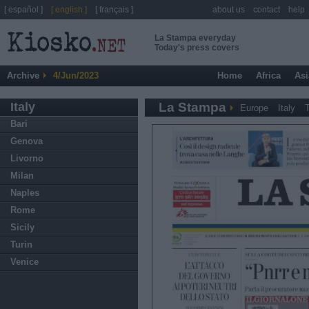
[ español ]
[ english ]
[ français ]
about us
contact
help
La Stampa everyday
Today's press covers
Archive
4/Jun/2023
Home
Africa
Asi
Italy
La Stampa
Europe
Italy
T
Bari
Genova
Livorno
Milan
Naples
Rome
Sicily
Turin
Venice