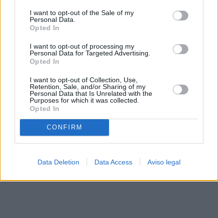
solo a este sitio web. Puede cambiar sus preferencias en
I want to opt-out of the Sale of my
cualquier momento entrando de nuevo en este sitio web o
Personal Data.
visitando nuestra política de privacidad.
Opted In
I want to opt-out of processing my
Personal Data for Targeted Advertising.
Opted In
I want to opt-out of Collection, Use,
Retention, Sale, and/or Sharing of my
Personal Data that Is Unrelated with the
Purposes for which it was collected.
Opted In
CONFIRM
Data Deletion
Data Access
Aviso legal