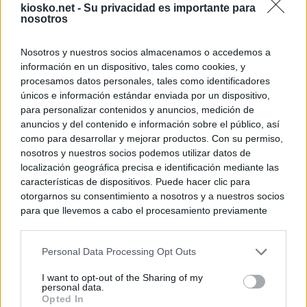
kiosko.net -
Su privacidad es importante para
nosotros
Nosotros y nuestros socios almacenamos o accedemos a
información en un dispositivo, tales como cookies, y
procesamos datos personales, tales como identificadores
únicos e información estándar enviada por un dispositivo,
para personalizar contenidos y anuncios, medición de
anuncios y del contenido e información sobre el público, así
como para desarrollar y mejorar productos. Con su permiso,
nosotros y nuestros socios podemos utilizar datos de
localización geográfica precisa e identificación mediante las
características de dispositivos. Puede hacer clic para
otorgarnos su consentimiento a nosotros y a nuestros socios
para que llevemos a cabo el procesamiento previamente
descrito. De forma alternativa, puede acceder a información
más detallada y cambiar sus preferencias antes de otorgar o
Personal Data Processing Opt Outs
negar su consentimiento. Tenga en cuenta que algún
procesamiento de sus datos personales puede no requerir
I want to opt-out of the Sharing of my
de su consentimiento, pero usted tiene el derecho de
personal data.
rechazar tal procesamiento. Sus preferencias se aplicarán
Opted In