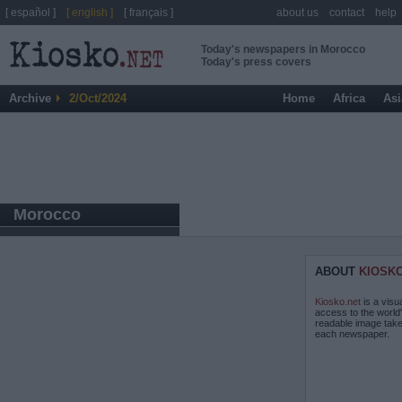
[ español ]
[ english ]
[ français ]
about us
contact
help
Today's newspapers in Morocco
Today's press covers
Archive
2/Oct/2024
Home
Africa
Asi
Morocco
ABOUT
KIOSK
Kiosko.net
is a visu
access to the world
readable image take
each newspaper.