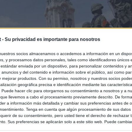
t -
Su privacidad es importante para nosotros
nuestros socios almacenamos o accedemos a información en un disposi
s, y procesamos datos personales, tales como identificadores únicos 
 estándar enviada por un dispositivo, para personalizar contenidos y a
 anuncios y del contenido e información sobre el público, así como pa
 y mejorar productos. Con su permiso, nosotros y nuestros socios podem
alización geográfica precisa e identificación mediante las característic
s. Puede hacer clic para otorgarnos su consentimiento a nosotros y a n
 que llevemos a cabo el procesamiento previamente descrito. De forma 
er a información más detallada y cambiar sus preferencias antes de o
nsentimiento. Tenga en cuenta que algún procesamiento de sus datos
querir de su consentimiento, pero usted tiene el derecho de rechazar t
to. Sus preferencias se aplicarán solo a este sitio web. Puede cambia
s en cualquier momento entrando de nuevo en este sitio web o visitan