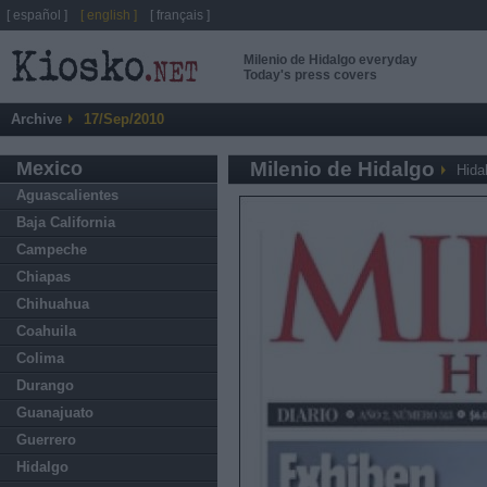
[ español ]
[ english ]
[ français ]
Milenio de Hidalgo everyday
Today's press covers
Archive
17/Sep/2010
Mexico
Milenio de Hidalgo
Hida
Aguascalientes
Baja California
Campeche
Chiapas
Chihuahua
Coahuila
Colima
Durango
Guanajuato
Guerrero
Hidalgo