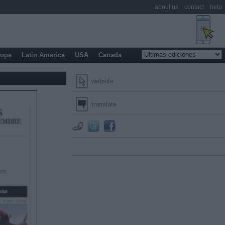
about us
contact
help
rope
Latin America
USA
Canada
website
translate