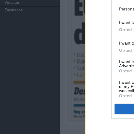
política de 
Yucatan
Persona
Zacatecas
I want t
Opted 
I want t
Opted 
I want 
Advertis
Opted 
I want t
of my P
was col
Opted 