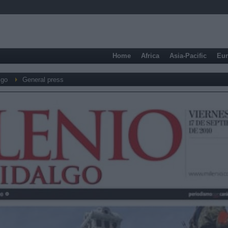
Home
Africa
Asia-Pacific
Eu
lgo
General press