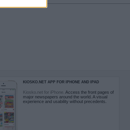
KIOSKO.NET APP FOR IPHONE AND IPAD
Kiosko.net for iPhone.
Access the front pages of
major newspapers around the world. A visual
experience and usability without precedents.