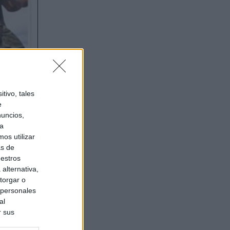
tivo, tales
e
nuncios,
ra
os utilizar
as de
uestros
alternativa,
torgar o
 personales
al
r sus
do nuestra