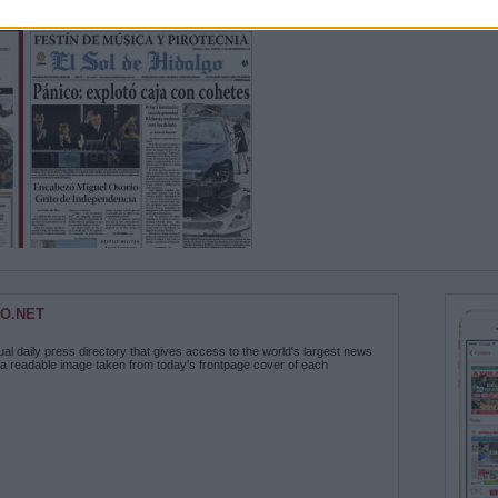
O.NET
ual daily press directory that gives access to the world's largest news
 a readable image taken from today's frontpage cover of each