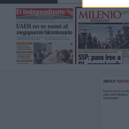
ABOUT
KIOSK
Kiosko.net
is a vis
sites and displays
newspaper.