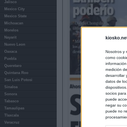
Jalisco
Mexico City
Mexico State
Michoacan
Morelos
Nayarit
kiosko.ne
Nuevo Leon
Nosotros y 
Oaxaca
como cookie
Puebla
información
Queretaro
medición de
Quintana Roo
desarrollar
San Luis Potosi
datos de loc
Sinaloa
dispositivo
socios para
Sonora
puede acced
Tabasco
negar su co
Tamaulipas
puede no re
Tlaxcala
procesamien
Veracruz
preferencia