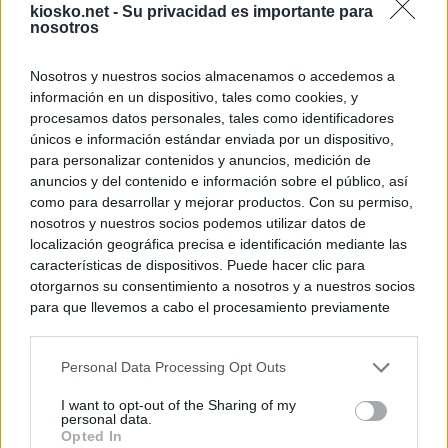
kiosko.net -
Su privacidad es importante para
nosotros
Nosotros y nuestros socios almacenamos o accedemos a
información en un dispositivo, tales como cookies, y
procesamos datos personales, tales como identificadores
únicos e información estándar enviada por un dispositivo,
para personalizar contenidos y anuncios, medición de
anuncios y del contenido e información sobre el público, así
como para desarrollar y mejorar productos. Con su permiso,
nosotros y nuestros socios podemos utilizar datos de
localización geográfica precisa e identificación mediante las
características de dispositivos. Puede hacer clic para
otorgarnos su consentimiento a nosotros y a nuestros socios
para que llevemos a cabo el procesamiento previamente
descrito. De forma alternativa, puede acceder a información
más detallada y cambiar sus preferencias antes de otorgar o
Personal Data Processing Opt Outs
negar su consentimiento. Tenga en cuenta que algún
procesamiento de sus datos personales puede no requerir
I want to opt-out of the Sharing of my
de su consentimiento, pero usted tiene el derecho de
personal data.
rechazar tal procesamiento. Sus preferencias se aplicarán
Opted In