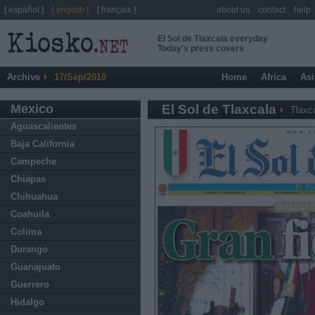
[ español ]
[ english ]
[ français ]
about us
contact
help
El Sol de Tlaxcala everyday
Today's press covers
Archive
17/Sep/2010
Home
Africa
Asi
Mexico
El Sol de Tlaxcala
Tlaxc
Aguascalientes
Baja California
Campeche
Chiapas
Chihuahua
Coahuila
Colima
Durango
Guanajuato
Guerrero
Hidalgo