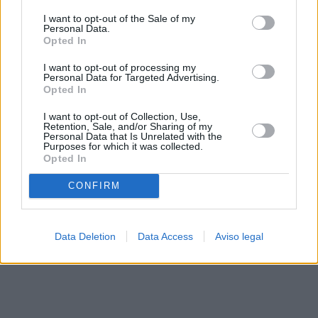
solo a este sitio web. Puede cambiar sus preferencias en
I want to opt-out of the Sale of my
cualquier momento entrando de nuevo en este sitio web o
Personal Data.
visitando nuestra política de privacidad.
Opted In
I want to opt-out of processing my
Personal Data for Targeted Advertising.
Opted In
I want to opt-out of Collection, Use,
Retention, Sale, and/or Sharing of my
Personal Data that Is Unrelated with the
Purposes for which it was collected.
Opted In
CONFIRM
Data Deletion
Data Access
Aviso legal