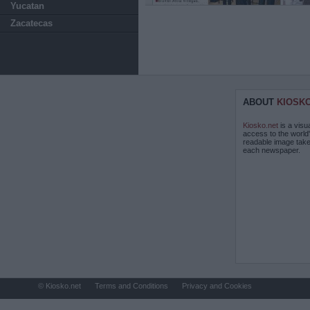
Yucatan
Zacatecas
ABOUT
KIOSK
Kiosko.net
is a visu
access to the world
readable image take
each newspaper.
© Kiosko.net
Terms and Conditions
Privacy and Cookies