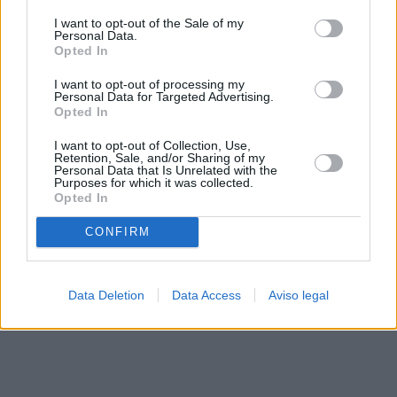
solo a este sitio web. Puede cambiar sus preferencias en
I want to opt-out of the Sale of my
cualquier momento entrando de nuevo en este sitio web o
Personal Data.
visitando nuestra política de privacidad.
Opted In
I want to opt-out of processing my
Personal Data for Targeted Advertising.
Opted In
I want to opt-out of Collection, Use,
Retention, Sale, and/or Sharing of my
Personal Data that Is Unrelated with the
Purposes for which it was collected.
Opted In
CONFIRM
Data Deletion
Data Access
Aviso legal