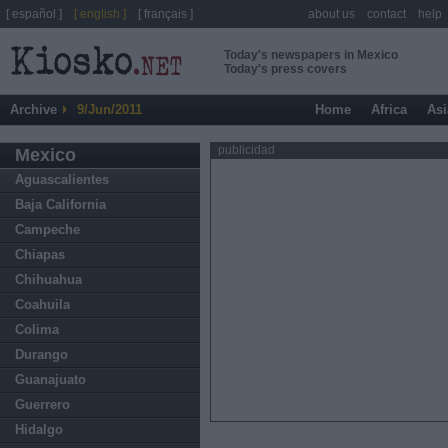
[ español ]
[ english ]
[ français ]
about us
contact
help
Today's newspapers in Mexico
Today's press covers
Archive
9/Jun/2011
Home
Africa
Asi
publicidad
Mexico
Aguascalientes
Baja California
Campeche
Chiapas
Chihuahua
Coahuila
Colima
Durango
Guanajuato
Guerrero
Hidalgo