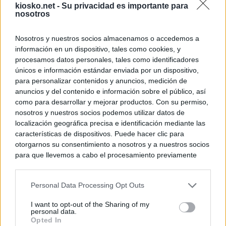
kiosko.net -
Su privacidad es importante para
nosotros
Nosotros y nuestros socios almacenamos o accedemos a
información en un dispositivo, tales como cookies, y
procesamos datos personales, tales como identificadores
únicos e información estándar enviada por un dispositivo,
para personalizar contenidos y anuncios, medición de
anuncios y del contenido e información sobre el público, así
como para desarrollar y mejorar productos. Con su permiso,
nosotros y nuestros socios podemos utilizar datos de
localización geográfica precisa e identificación mediante las
características de dispositivos. Puede hacer clic para
otorgarnos su consentimiento a nosotros y a nuestros socios
para que llevemos a cabo el procesamiento previamente
descrito. De forma alternativa, puede acceder a información
más detallada y cambiar sus preferencias antes de otorgar o
Personal Data Processing Opt Outs
negar su consentimiento. Tenga en cuenta que algún
procesamiento de sus datos personales puede no requerir
I want to opt-out of the Sharing of my
de su consentimiento, pero usted tiene el derecho de
personal data.
rechazar tal procesamiento. Sus preferencias se aplicarán
Opted In