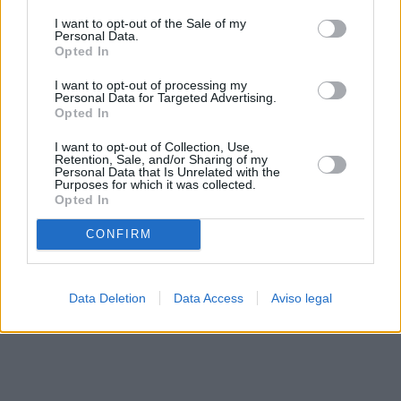
solo a este sitio web. Puede cambiar sus preferencias en
I want to opt-out of the Sale of my
cualquier momento entrando de nuevo en este sitio web o
Personal Data.
visitando nuestra política de privacidad.
Opted In
I want to opt-out of processing my
Personal Data for Targeted Advertising.
Opted In
I want to opt-out of Collection, Use,
Retention, Sale, and/or Sharing of my
Personal Data that Is Unrelated with the
Purposes for which it was collected.
Opted In
CONFIRM
Data Deletion
Data Access
Aviso legal