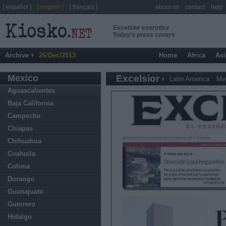
[ español ]
[ english ]
[ français ]
about us
contact
help
Excelsior everyday
Today's press covers
Archive
26/Dec/2013
Home
Africa
Asi
Mexico
Excelsior
Latin America
Me
Aguascalientes
Baja California
Campeche
Chiapas
Chihuahua
Coahuila
Colima
Durango
Guanajuato
Guerrero
Hidalgo