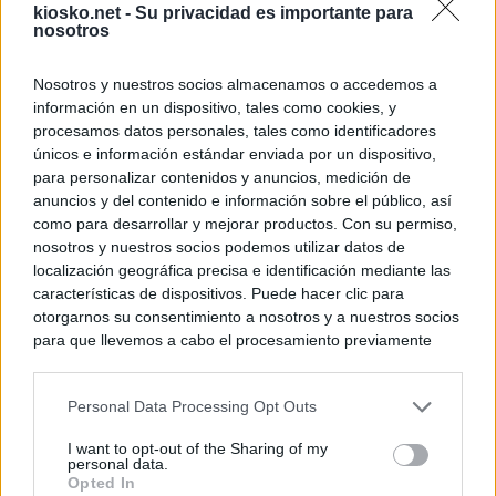
kiosko.net -
Su privacidad es importante para
nosotros
Nosotros y nuestros socios almacenamos o accedemos a
información en un dispositivo, tales como cookies, y
procesamos datos personales, tales como identificadores
únicos e información estándar enviada por un dispositivo,
para personalizar contenidos y anuncios, medición de
anuncios y del contenido e información sobre el público, así
como para desarrollar y mejorar productos. Con su permiso,
nosotros y nuestros socios podemos utilizar datos de
localización geográfica precisa e identificación mediante las
características de dispositivos. Puede hacer clic para
otorgarnos su consentimiento a nosotros y a nuestros socios
para que llevemos a cabo el procesamiento previamente
descrito. De forma alternativa, puede acceder a información
más detallada y cambiar sus preferencias antes de otorgar o
Personal Data Processing Opt Outs
negar su consentimiento. Tenga en cuenta que algún
procesamiento de sus datos personales puede no requerir
I want to opt-out of the Sharing of my
de su consentimiento, pero usted tiene el derecho de
personal data.
rechazar tal procesamiento. Sus preferencias se aplicarán
Opted In