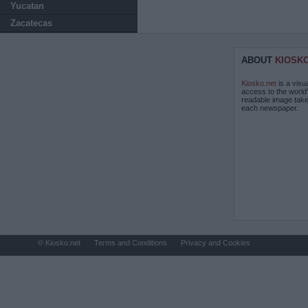
Yucatan
Zacatecas
ABOUT
KIOSK
Kiosko.net
is a visu
access to the world
readable image take
each newspaper.
© Kiosko.net
Terms and Conditions
Privacy and Cookies