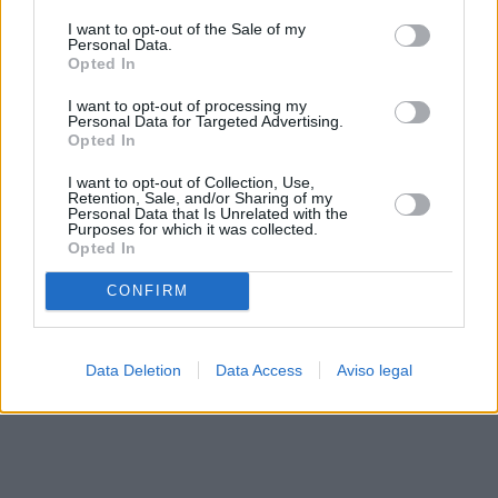
solo a este sitio web. Puede cambiar sus preferencias en
I want to opt-out of the Sale of my
cualquier momento entrando de nuevo en este sitio web o
Personal Data.
visitando nuestra política de privacidad.
Opted In
I want to opt-out of processing my
Personal Data for Targeted Advertising.
Opted In
I want to opt-out of Collection, Use,
Retention, Sale, and/or Sharing of my
Personal Data that Is Unrelated with the
Purposes for which it was collected.
Opted In
CONFIRM
Data Deletion
Data Access
Aviso legal