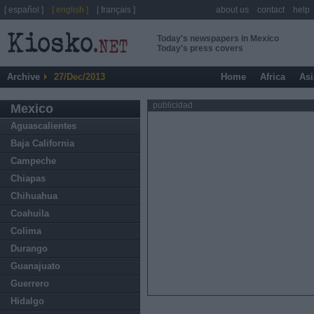
[ español ]
[ english ]
[ français ]
about us
contact
help
Today's newspapers in Mexico
Today's press covers
Archive
27/Dec/2013
Home
Africa
Asi
publicidad
Mexico
Aguascalientes
Baja California
Campeche
Chiapas
Chihuahua
Coahuila
Colima
Durango
Guanajuato
Guerrero
Hidalgo