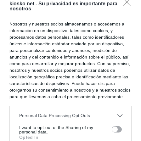
kiosko.net -
Su privacidad es importante para
nosotros
Nosotros y nuestros socios almacenamos o accedemos a
información en un dispositivo, tales como cookies, y
procesamos datos personales, tales como identificadores
únicos e información estándar enviada por un dispositivo,
para personalizar contenidos y anuncios, medición de
anuncios y del contenido e información sobre el público, así
como para desarrollar y mejorar productos. Con su permiso,
nosotros y nuestros socios podemos utilizar datos de
localización geográfica precisa e identificación mediante las
características de dispositivos. Puede hacer clic para
otorgarnos su consentimiento a nosotros y a nuestros socios
para que llevemos a cabo el procesamiento previamente
descrito. De forma alternativa, puede acceder a información
más detallada y cambiar sus preferencias antes de otorgar o
Personal Data Processing Opt Outs
negar su consentimiento. Tenga en cuenta que algún
procesamiento de sus datos personales puede no requerir
I want to opt-out of the Sharing of my
de su consentimiento, pero usted tiene el derecho de
personal data.
rechazar tal procesamiento. Sus preferencias se aplicarán
Opted In