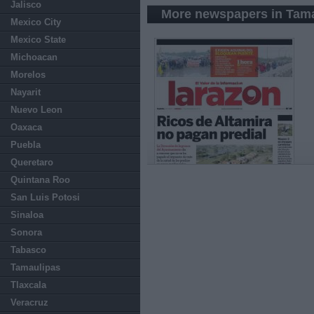
Jalisco
More newspapers in Tam
Mexico City
Mexico State
Michoacan
Morelos
Nayarit
Nuevo Leon
Oaxaca
Puebla
Queretaro
Quintana Roo
San Luis Potosi
Sinaloa
Sonora
Tabasco
Tamaulipas
Tlaxcala
Veracruz