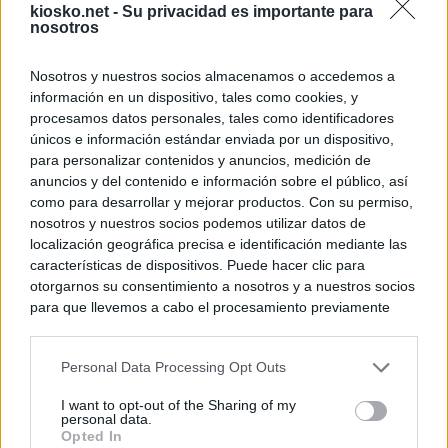
kiosko.net -
Su privacidad es importante para
nosotros
Nosotros y nuestros socios almacenamos o accedemos a
información en un dispositivo, tales como cookies, y
procesamos datos personales, tales como identificadores
únicos e información estándar enviada por un dispositivo,
para personalizar contenidos y anuncios, medición de
anuncios y del contenido e información sobre el público, así
como para desarrollar y mejorar productos. Con su permiso,
nosotros y nuestros socios podemos utilizar datos de
localización geográfica precisa e identificación mediante las
características de dispositivos. Puede hacer clic para
otorgarnos su consentimiento a nosotros y a nuestros socios
para que llevemos a cabo el procesamiento previamente
descrito. De forma alternativa, puede acceder a información
más detallada y cambiar sus preferencias antes de otorgar o
Personal Data Processing Opt Outs
negar su consentimiento. Tenga en cuenta que algún
procesamiento de sus datos personales puede no requerir
I want to opt-out of the Sharing of my
de su consentimiento, pero usted tiene el derecho de
personal data.
rechazar tal procesamiento. Sus preferencias se aplicarán
Opted In