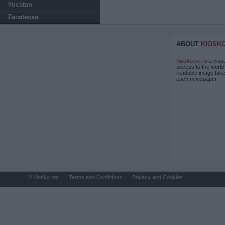
Yucatan
Zacatecas
ABOUT
KIOSK
Kiosko.net
is a visu
access to the world
readable image take
each newspaper.
© Kiosko.net
Terms and Conditions
Privacy and Cookies