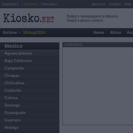
[ español ]
[ english ]
[ français ]
about us
contact
help
Today's newspapers in Mexico
Today's press covers
Archive
10/Aug/2014
Home
Africa
Asi
publicidad
Mexico
Aguascalientes
Baja California
Campeche
Chiapas
Chihuahua
Coahuila
Colima
Durango
Guanajuato
Guerrero
Hidalgo