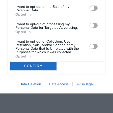
solo a este sitio web. Puede cambiar sus preferencias en
I want to opt-out of the Sale of my
cualquier momento entrando de nuevo en este sitio web o
Personal Data.
visitando nuestra política de privacidad.
Opted In
I want to opt-out of processing my
Personal Data for Targeted Advertising.
Opted In
I want to opt-out of Collection, Use,
Retention, Sale, and/or Sharing of my
Personal Data that Is Unrelated with the
Purposes for which it was collected.
Opted In
CONFIRM
Data Deletion
Data Access
Aviso legal