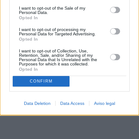
solo a este sitio web. Puede cambiar sus preferencias en
I want to opt-out of the Sale of my
cualquier momento entrando de nuevo en este sitio web o
Personal Data.
visitando nuestra política de privacidad.
Opted In
I want to opt-out of processing my
Personal Data for Targeted Advertising.
Opted In
I want to opt-out of Collection, Use,
Retention, Sale, and/or Sharing of my
Personal Data that Is Unrelated with the
Purposes for which it was collected.
Opted In
CONFIRM
Data Deletion
Data Access
Aviso legal