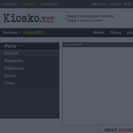
[ español ]
[ english ]
[ français ]
about us
contact
help
Today's newspapers in Peru
Today's press covers
Archive
14/Apr/2012
Home
Africa
Asi
publicidad
Peru
Ancash
Ayacucho
Cajamarca
Cuzco
Lima
ABOUT
KIOSK