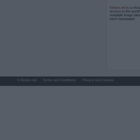
Kiosko.net
is a visu
access to the world
readable image take
each newspaper.
© Kiosko.net
Terms and Conditions
Privacy and Cookies