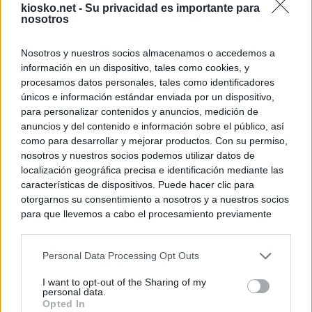
kiosko.net -
Su privacidad es importante para
nosotros
Nosotros y nuestros socios almacenamos o accedemos a
información en un dispositivo, tales como cookies, y
procesamos datos personales, tales como identificadores
únicos e información estándar enviada por un dispositivo,
para personalizar contenidos y anuncios, medición de
anuncios y del contenido e información sobre el público, así
como para desarrollar y mejorar productos. Con su permiso,
nosotros y nuestros socios podemos utilizar datos de
localización geográfica precisa e identificación mediante las
características de dispositivos. Puede hacer clic para
otorgarnos su consentimiento a nosotros y a nuestros socios
para que llevemos a cabo el procesamiento previamente
descrito. De forma alternativa, puede acceder a información
más detallada y cambiar sus preferencias antes de otorgar o
Personal Data Processing Opt Outs
negar su consentimiento. Tenga en cuenta que algún
procesamiento de sus datos personales puede no requerir
I want to opt-out of the Sharing of my
de su consentimiento, pero usted tiene el derecho de
personal data.
rechazar tal procesamiento. Sus preferencias se aplicarán
Opted In