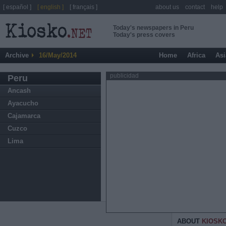
[ español ]
[ english ]
[ français ]
about us
contact
help
Today's newspapers in Peru
Today's press covers
Archive
16/May/2014
Home
Africa
Asi
publicidad
Peru
Ancash
Ayacucho
Cajamarca
Cuzco
Lima
ABOUT
KIOSK