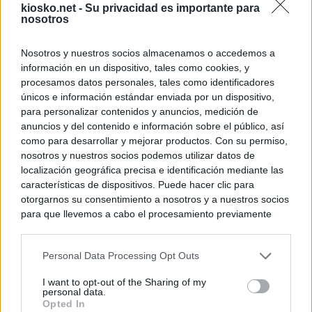
kiosko.net -
Su privacidad es importante para
nosotros
Nosotros y nuestros socios almacenamos o accedemos a
información en un dispositivo, tales como cookies, y
procesamos datos personales, tales como identificadores
únicos e información estándar enviada por un dispositivo,
para personalizar contenidos y anuncios, medición de
anuncios y del contenido e información sobre el público, así
como para desarrollar y mejorar productos. Con su permiso,
nosotros y nuestros socios podemos utilizar datos de
localización geográfica precisa e identificación mediante las
características de dispositivos. Puede hacer clic para
otorgarnos su consentimiento a nosotros y a nuestros socios
para que llevemos a cabo el procesamiento previamente
descrito. De forma alternativa, puede acceder a información
más detallada y cambiar sus preferencias antes de otorgar o
Personal Data Processing Opt Outs
negar su consentimiento. Tenga en cuenta que algún
procesamiento de sus datos personales puede no requerir
I want to opt-out of the Sharing of my
de su consentimiento, pero usted tiene el derecho de
personal data.
rechazar tal procesamiento. Sus preferencias se aplicarán
Opted In