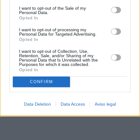
solo a este sitio web. Puede cambiar sus preferencias en
I want to opt-out of the Sale of my
cualquier momento entrando de nuevo en este sitio web o
Personal Data.
visitando nuestra política de privacidad.
Opted In
I want to opt-out of processing my
Personal Data for Targeted Advertising.
Opted In
I want to opt-out of Collection, Use,
Retention, Sale, and/or Sharing of my
Personal Data that Is Unrelated with the
Purposes for which it was collected.
Opted In
CONFIRM
Data Deletion
Data Access
Aviso legal