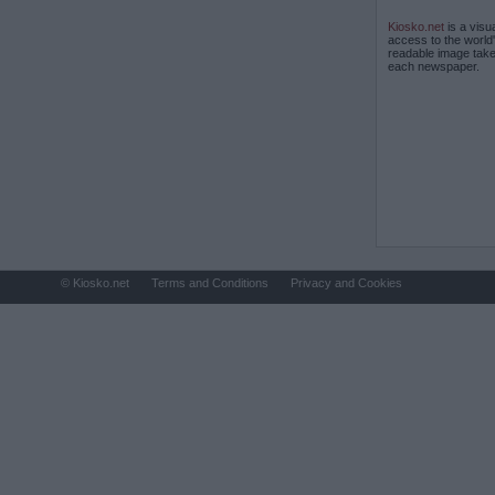
Kiosko.net
is a visu
access to the world
readable image take
each newspaper.
© Kiosko.net
Terms and Conditions
Privacy and Cookies