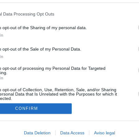
s en cualquier momento entrando de nuevo en este sitio web o visitan
privacidad.
l Data Processing Opt Outs
o opt-out of the Sharing of my personal data.
In
o opt-out of the Sale of my Personal Data.
In
O.NET
to opt-out of processing my Personal Data for Targeted
ual daily press directory that gives access to the world's largest news
ing.
 a readable image taken from today's frontpage cover of each
In
o opt-out of Collection, Use, Retention, Sale, and/or Sharing
ersonal Data that Is Unrelated with the Purposes for which it
lected.
In
CONFIRM
Data Deletion
Data Access
Aviso legal