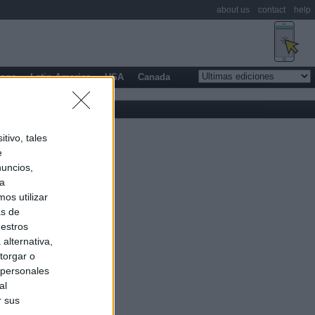
about us
contact
help
rope
Latin America
USA
Canada
tivo, tales
e
nuncios,
ra
os utilizar
as de
uestros
alternativa,
torgar o
 personales
al
r sus