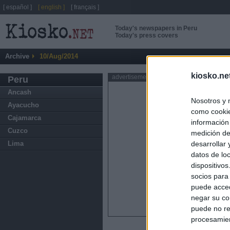
[ español ]
[ english ]
[ français ]
Today's newspapers in Peru
Today's press covers
Archive
10/Aug/2014
kiosko.ne
advertisement
Peru
Ancash
Nosotros y 
Ayacucho
como cookie
Cajamarca
información
Cuzco
medición de
Lima
desarrollar
datos de loc
dispositivo
socios para
puede acced
negar su co
puede no re
procesamien