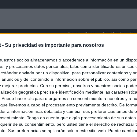
Home
Africa
Asia-Pacific
Eu
t -
Su privacidad es importante para nosotros
Economic press
nuestros socios almacenamos o accedemos a información en un disposi
s, y procesamos datos personales, tales como identificadores únicos 
 estándar enviada por un dispositivo, para personalizar contenidos y a
 anuncios y del contenido e información sobre el público, así como pa
 y mejorar productos. Con su permiso, nosotros y nuestros socios podem
alización geográfica precisa e identificación mediante las característic
s. Puede hacer clic para otorgarnos su consentimiento a nosotros y a n
 que llevemos a cabo el procesamiento previamente descrito. De forma 
er a información más detallada y cambiar sus preferencias antes de o
nsentimiento. Tenga en cuenta que algún procesamiento de sus datos
querir de su consentimiento, pero usted tiene el derecho de rechazar t
to. Sus preferencias se aplicarán solo a este sitio web. Puede cambia