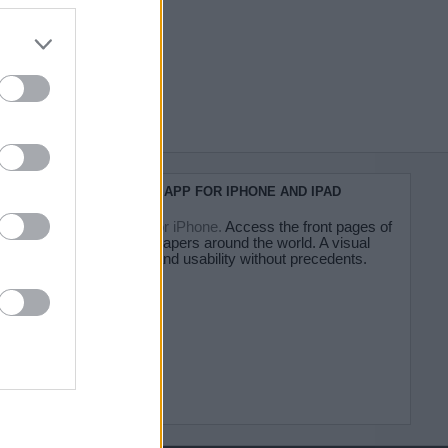
do nuestra
KIOSKO.NET APP FOR IPHONE AND IPAD
Kiosko.net for iPhone.
Access the front pages of
major newspapers around the world. A visual
experience and usability without precedents.