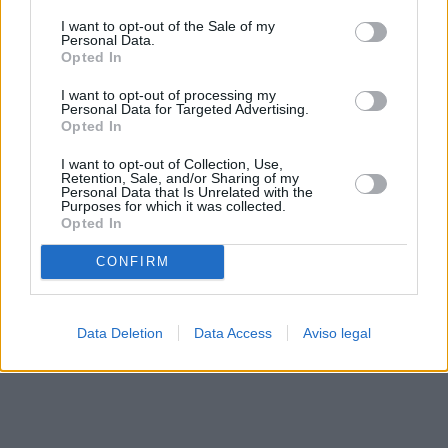
solo a este sitio web. Puede cambiar sus preferencias en
I want to opt-out of the Sale of my
cualquier momento entrando de nuevo en este sitio web o
Personal Data.
visitando nuestra política de privacidad.
Opted In
I want to opt-out of processing my
Personal Data for Targeted Advertising.
Opted In
I want to opt-out of Collection, Use,
Retention, Sale, and/or Sharing of my
Personal Data that Is Unrelated with the
Purposes for which it was collected.
Opted In
CONFIRM
Data Deletion
Data Access
Aviso legal