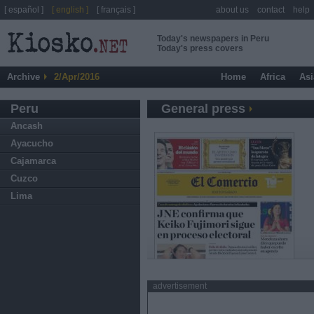
[ español ]
[ english ]
[ français ]
about us
contact
help
Today's newspapers in Peru
Today's press covers
Archive
2/Apr/2016
Home
Africa
Asi
Peru
General press
Ancash
Ayacucho
Cajamarca
Cuzco
Lima
advertisement