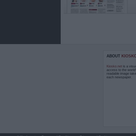
ABOUT
KIOSK
Kiosko.net
is a visu
access to the world
readable image take
each newspaper.