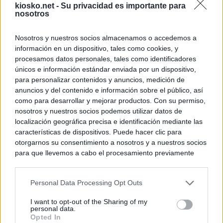
kiosko.net -
Su privacidad es importante para
nosotros
Nosotros y nuestros socios almacenamos o accedemos a
información en un dispositivo, tales como cookies, y
procesamos datos personales, tales como identificadores
únicos e información estándar enviada por un dispositivo,
para personalizar contenidos y anuncios, medición de
anuncios y del contenido e información sobre el público, así
como para desarrollar y mejorar productos. Con su permiso,
nosotros y nuestros socios podemos utilizar datos de
localización geográfica precisa e identificación mediante las
características de dispositivos. Puede hacer clic para
otorgarnos su consentimiento a nosotros y a nuestros socios
para que llevemos a cabo el procesamiento previamente
descrito. De forma alternativa, puede acceder a información
más detallada y cambiar sus preferencias antes de otorgar o
Personal Data Processing Opt Outs
negar su consentimiento. Tenga en cuenta que algún
procesamiento de sus datos personales puede no requerir
I want to opt-out of the Sharing of my
de su consentimiento, pero usted tiene el derecho de
personal data.
rechazar tal procesamiento. Sus preferencias se aplicarán
Opted In