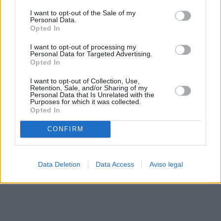
solo a este sitio web. Puede cambiar sus preferencias en
I want to opt-out of the Sale of my
cualquier momento entrando de nuevo en este sitio web o
Personal Data.
visitando nuestra política de privacidad.
Opted In
I want to opt-out of processing my
Personal Data for Targeted Advertising.
Opted In
I want to opt-out of Collection, Use,
Retention, Sale, and/or Sharing of my
Personal Data that Is Unrelated with the
Purposes for which it was collected.
Opted In
CONFIRM
Data Deletion
Data Access
Aviso legal