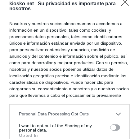
kiosko.net -
Su privacidad es importante para
nosotros
Nosotros y nuestros socios almacenamos o accedemos a
información en un dispositivo, tales como cookies, y
procesamos datos personales, tales como identificadores
únicos e información estándar enviada por un dispositivo,
para personalizar contenidos y anuncios, medición de
anuncios y del contenido e información sobre el público, así
como para desarrollar y mejorar productos. Con su permiso,
nosotros y nuestros socios podemos utilizar datos de
localización geográfica precisa e identificación mediante las
características de dispositivos. Puede hacer clic para
otorgarnos su consentimiento a nosotros y a nuestros socios
para que llevemos a cabo el procesamiento previamente
descrito. De forma alternativa, puede acceder a información
más detallada y cambiar sus preferencias antes de otorgar o
Personal Data Processing Opt Outs
negar su consentimiento. Tenga en cuenta que algún
procesamiento de sus datos personales puede no requerir
I want to opt-out of the Sharing of my
de su consentimiento, pero usted tiene el derecho de
personal data.
rechazar tal procesamiento. Sus preferencias se aplicarán
Opted In