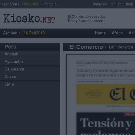
[ español ]
[ english ]
[ français ]
about us
contact
help
El Comercio everyday
Today's press covers
Archive
31/Oct/2018
Home
Africa
Asi
Peru
El Comercio
Latin America
Ancash
Ayacucho
Cajamarca
Cuzco
Lima