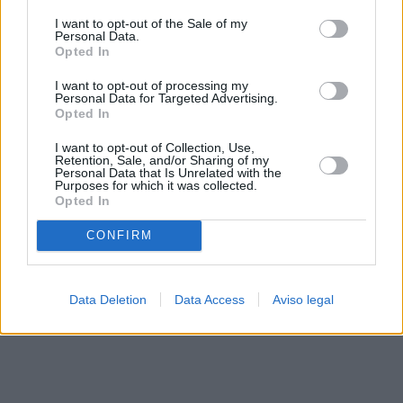
solo a este sitio web. Puede cambiar sus preferencias en
I want to opt-out of the Sale of my
cualquier momento entrando de nuevo en este sitio web o
Personal Data.
visitando nuestra política de privacidad.
Opted In
I want to opt-out of processing my
Personal Data for Targeted Advertising.
Opted In
I want to opt-out of Collection, Use,
Retention, Sale, and/or Sharing of my
Personal Data that Is Unrelated with the
Purposes for which it was collected.
Opted In
CONFIRM
Data Deletion
Data Access
Aviso legal