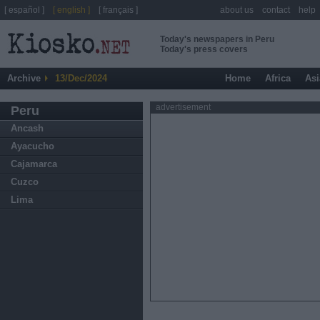
[ español ]
[ english ]
[ français ]
about us
contact
help
Today's newspapers in Peru
Today's press covers
Archive
13/Dec/2024
Home
Africa
Asi
advertisement
Peru
Ancash
Ayacucho
Cajamarca
Cuzco
Lima