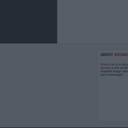
ABOUT
KIOSK
Kiosko.net
is a visu
access to the world
readable image take
each newspaper.