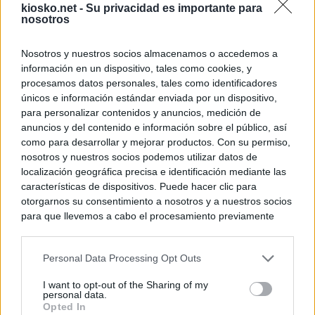
kiosko.net -
Su privacidad es importante para
nosotros
Nosotros y nuestros socios almacenamos o accedemos a
información en un dispositivo, tales como cookies, y
procesamos datos personales, tales como identificadores
únicos e información estándar enviada por un dispositivo,
para personalizar contenidos y anuncios, medición de
anuncios y del contenido e información sobre el público, así
como para desarrollar y mejorar productos. Con su permiso,
nosotros y nuestros socios podemos utilizar datos de
localización geográfica precisa e identificación mediante las
características de dispositivos. Puede hacer clic para
otorgarnos su consentimiento a nosotros y a nuestros socios
para que llevemos a cabo el procesamiento previamente
descrito. De forma alternativa, puede acceder a información
más detallada y cambiar sus preferencias antes de otorgar o
Personal Data Processing Opt Outs
negar su consentimiento. Tenga en cuenta que algún
procesamiento de sus datos personales puede no requerir
I want to opt-out of the Sharing of my
de su consentimiento, pero usted tiene el derecho de
personal data.
rechazar tal procesamiento. Sus preferencias se aplicarán
Opted In