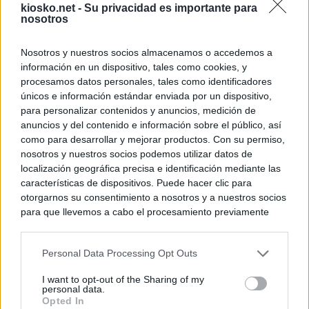
kiosko.net -
Su privacidad es importante para
nosotros
Nosotros y nuestros socios almacenamos o accedemos a
información en un dispositivo, tales como cookies, y
procesamos datos personales, tales como identificadores
únicos e información estándar enviada por un dispositivo,
para personalizar contenidos y anuncios, medición de
anuncios y del contenido e información sobre el público, así
como para desarrollar y mejorar productos. Con su permiso,
nosotros y nuestros socios podemos utilizar datos de
localización geográfica precisa e identificación mediante las
características de dispositivos. Puede hacer clic para
otorgarnos su consentimiento a nosotros y a nuestros socios
para que llevemos a cabo el procesamiento previamente
descrito. De forma alternativa, puede acceder a información
más detallada y cambiar sus preferencias antes de otorgar o
Personal Data Processing Opt Outs
negar su consentimiento. Tenga en cuenta que algún
procesamiento de sus datos personales puede no requerir
I want to opt-out of the Sharing of my
de su consentimiento, pero usted tiene el derecho de
personal data.
rechazar tal procesamiento. Sus preferencias se aplicarán
Opted In