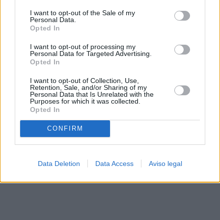
solo a este sitio web. Puede cambiar sus preferencias en
I want to opt-out of the Sale of my
cualquier momento entrando de nuevo en este sitio web o
Personal Data.
visitando nuestra política de privacidad.
Opted In
I want to opt-out of processing my
Personal Data for Targeted Advertising.
Opted In
I want to opt-out of Collection, Use,
Retention, Sale, and/or Sharing of my
Personal Data that Is Unrelated with the
Purposes for which it was collected.
Opted In
CONFIRM
Data Deletion
Data Access
Aviso legal