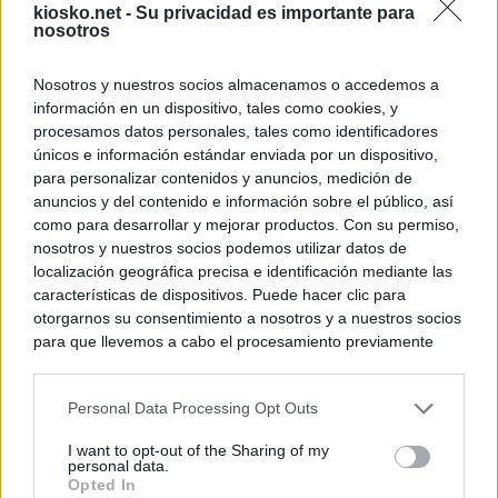
kiosko.net -
Su privacidad es importante para
nosotros
Nosotros y nuestros socios almacenamos o accedemos a
información en un dispositivo, tales como cookies, y
procesamos datos personales, tales como identificadores
únicos e información estándar enviada por un dispositivo,
para personalizar contenidos y anuncios, medición de
anuncios y del contenido e información sobre el público, así
como para desarrollar y mejorar productos. Con su permiso,
nosotros y nuestros socios podemos utilizar datos de
localización geográfica precisa e identificación mediante las
características de dispositivos. Puede hacer clic para
otorgarnos su consentimiento a nosotros y a nuestros socios
para que llevemos a cabo el procesamiento previamente
descrito. De forma alternativa, puede acceder a información
más detallada y cambiar sus preferencias antes de otorgar o
Personal Data Processing Opt Outs
negar su consentimiento. Tenga en cuenta que algún
procesamiento de sus datos personales puede no requerir
I want to opt-out of the Sharing of my
de su consentimiento, pero usted tiene el derecho de
personal data.
rechazar tal procesamiento. Sus preferencias se aplicarán
Opted In