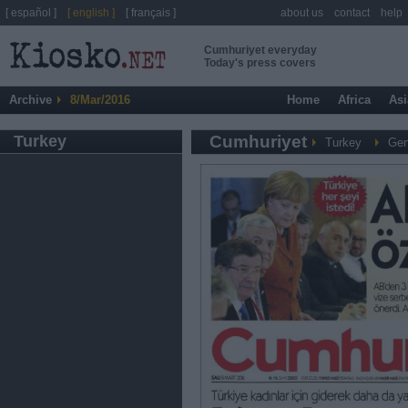
[ español ]
[ english ]
[ français ]
about us
contact
help
Cumhuriyet everyday
Today's press covers
Archive
8/Mar/2016
Home
Africa
Asi
Turkey
Cumhuriyet
Turkey
Gen