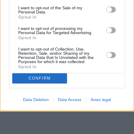
solo a este sitio web. Puede cambiar sus preferencias en
I want to opt-out of the Sale of my
cualquier momento entrando de nuevo en este sitio web o
Personal Data.
visitando nuestra política de privacidad.
Opted In
I want to opt-out of processing my
Personal Data for Targeted Advertising.
Opted In
I want to opt-out of Collection, Use,
Retention, Sale, and/or Sharing of my
Personal Data that Is Unrelated with the
Purposes for which it was collected.
Opted In
CONFIRM
Data Deletion
Data Access
Aviso legal