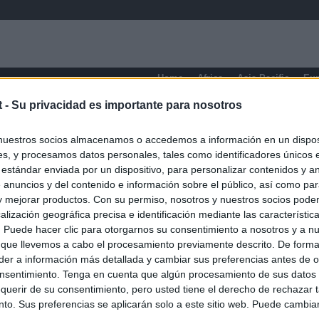
Home
Africa
Asia-Pacific
Eu
t -
Su privacidad es importante para nosotros
Maryland
nuestros socios almacenamos o accedemos a información en un disposi
s, y procesamos datos personales, tales como identificadores únicos 
 estándar enviada por un dispositivo, para personalizar contenidos y a
 anuncios y del contenido e información sobre el público, así como pa
 y mejorar productos. Con su permiso, nosotros y nuestros socios podem
alización geográfica precisa e identificación mediante las característic
s. Puede hacer clic para otorgarnos su consentimiento a nosotros y a n
 que llevemos a cabo el procesamiento previamente descrito. De forma 
er a información más detallada y cambiar sus preferencias antes de o
nsentimiento. Tenga en cuenta que algún procesamiento de sus datos
querir de su consentimiento, pero usted tiene el derecho de rechazar t
to. Sus preferencias se aplicarán solo a este sitio web. Puede cambia