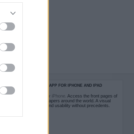
do nuestra
KIOSKO.NET APP FOR IPHONE AND IPAD
Kiosko.net for iPhone.
Access the front pages of
major newspapers around the world. A visual
experience and usability without precedents.