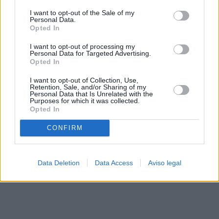
solo a este sitio web. Puede cambiar sus preferencias en
I want to opt-out of the Sale of my
cualquier momento entrando de nuevo en este sitio web o
Personal Data.
visitando nuestra política de privacidad.
Opted In
I want to opt-out of processing my
Personal Data for Targeted Advertising.
Opted In
I want to opt-out of Collection, Use,
Retention, Sale, and/or Sharing of my
Personal Data that Is Unrelated with the
Purposes for which it was collected.
Opted In
CONFIRM
Data Deletion
Data Access
Aviso legal