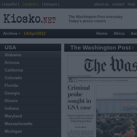
[ español ]
[ english ]
[ français ]
about us
contact
help
The Washington Post everyday
Today's press covers
Archive
14/Apr/2012
Home
Africa
Asi
USA
The Washington Post
Alabama
Arizona
California
Colorado
Florida
Georgia
Illinois
Indiana
Maryland
Massachusetts
Michigan