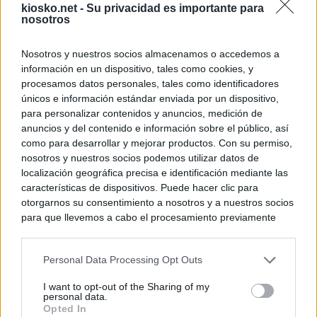
kiosko.net -
Su privacidad es importante para
nosotros
Nosotros y nuestros socios almacenamos o accedemos a
información en un dispositivo, tales como cookies, y
procesamos datos personales, tales como identificadores
únicos e información estándar enviada por un dispositivo,
para personalizar contenidos y anuncios, medición de
anuncios y del contenido e información sobre el público, así
como para desarrollar y mejorar productos. Con su permiso,
nosotros y nuestros socios podemos utilizar datos de
localización geográfica precisa e identificación mediante las
características de dispositivos. Puede hacer clic para
otorgarnos su consentimiento a nosotros y a nuestros socios
para que llevemos a cabo el procesamiento previamente
descrito. De forma alternativa, puede acceder a información
más detallada y cambiar sus preferencias antes de otorgar o
Personal Data Processing Opt Outs
negar su consentimiento. Tenga en cuenta que algún
procesamiento de sus datos personales puede no requerir
I want to opt-out of the Sharing of my
de su consentimiento, pero usted tiene el derecho de
personal data.
rechazar tal procesamiento. Sus preferencias se aplicarán
Opted In