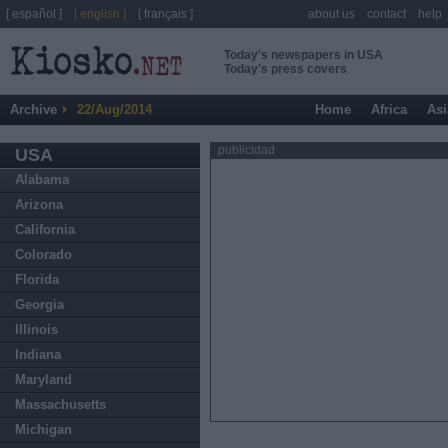
[ español ]
[ english ]
[ français ]
about us
contact
help
Today's newspapers in USA
Today's press covers
Archive
22/Aug/2014
Home
Africa
Asi
publicidad
USA
Alabama
Arizona
California
Colorado
Florida
Georgia
Illinois
Indiana
Maryland
Massachusetts
Michigan