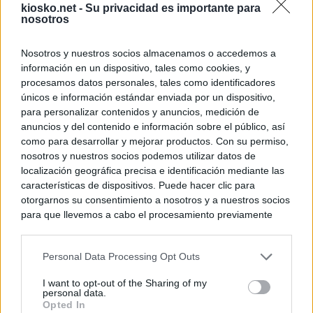
kiosko.net -
Su privacidad es importante para
nosotros
Nosotros y nuestros socios almacenamos o accedemos a
información en un dispositivo, tales como cookies, y
procesamos datos personales, tales como identificadores
únicos e información estándar enviada por un dispositivo,
para personalizar contenidos y anuncios, medición de
anuncios y del contenido e información sobre el público, así
como para desarrollar y mejorar productos. Con su permiso,
nosotros y nuestros socios podemos utilizar datos de
localización geográfica precisa e identificación mediante las
características de dispositivos. Puede hacer clic para
otorgarnos su consentimiento a nosotros y a nuestros socios
para que llevemos a cabo el procesamiento previamente
descrito. De forma alternativa, puede acceder a información
más detallada y cambiar sus preferencias antes de otorgar o
Personal Data Processing Opt Outs
negar su consentimiento. Tenga en cuenta que algún
procesamiento de sus datos personales puede no requerir
I want to opt-out of the Sharing of my
de su consentimiento, pero usted tiene el derecho de
personal data.
rechazar tal procesamiento. Sus preferencias se aplicarán
Opted In