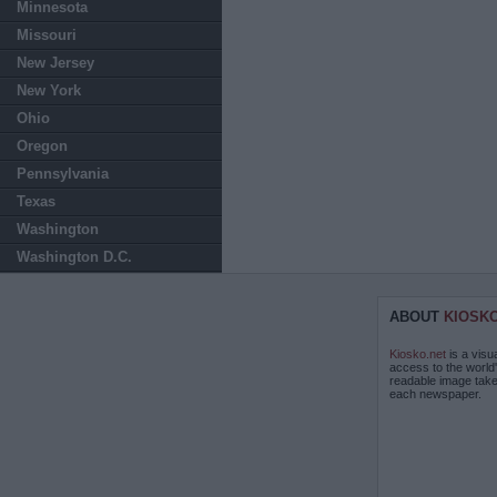
Minnesota
Missouri
New Jersey
New York
Ohio
Oregon
Pennsylvania
Texas
Washington
Washington D.C.
ABOUT
KIOSK
Kiosko.net
is a visu
access to the world
readable image take
each newspaper.