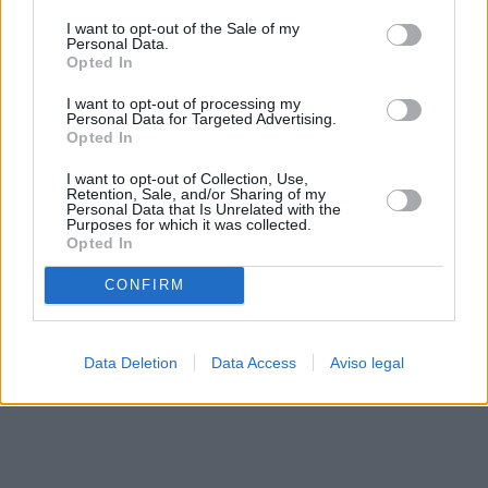
solo a este sitio web. Puede cambiar sus preferencias en
I want to opt-out of the Sale of my
cualquier momento entrando de nuevo en este sitio web o
Personal Data.
visitando nuestra política de privacidad.
Opted In
I want to opt-out of processing my
Personal Data for Targeted Advertising.
Opted In
I want to opt-out of Collection, Use,
Retention, Sale, and/or Sharing of my
Personal Data that Is Unrelated with the
Purposes for which it was collected.
Opted In
CONFIRM
Data Deletion
Data Access
Aviso legal